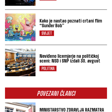
Kako je nastao poznati crtani flim
“Sunđer Bob”
SVIJET
Neviđeno licemjerje na političkoj
sceni: NSD i SNP izdali 30. avgust
POLITIKA
POVEZANI ČLANCI
MINISTARSTVO ZDRAVLJA RAZMATRA