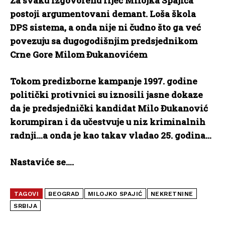
Za svaku izgovorenu riječ Milojka Spajića
postoji argumentovani demant. Loša škola
DPS sistema, a onda nije ni čudno što ga već
povezuju sa dugogodišnjim predsjednikom
Crne Gore Milom Đukanovićem
Tokom predizborne kampanje 1997. godine
politički protivnici su iznosili jasne dokaze
da je predsjednički kandidat Milo Đukanović
korumpiran i da učestvuje u niz kriminalnih
radnji…a onda je kao takav vladao 25. godina…
Nastaviće se….
TAGOVI
BEOGRAD
MILOJKO SPAJIĆ
NEKRETNINE
SRBIJA