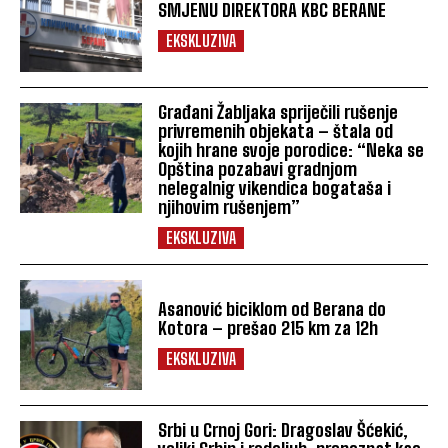
SMJENU DIREKTORA KBC BERANE
EKSKLUZIVA
Građani Žabljaka spriječili rušenje
privremenih objekata – štala od
kojih hrane svoje porodice: “Neka se
Opština pozabavi gradnjom
nelegalnig vikendica bogataša i
njihovim rušenjem”
EKSKLUZIVA
Asanović biciklom od Berana do
Kotora – prešao 215 km za 12h
EKSKLUZIVA
Srbi u Crnoj Gori: Dragoslav Šćekić,