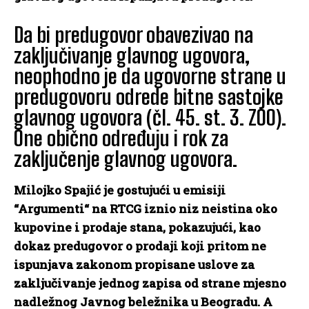
Da bi predugovor obavezivao na
zaključivanje glavnog ugovora,
neophodno je da ugovorne strane u
predugovoru odrede bitne sastojke
glavnog ugovora (čl. 45. st. 3. ZOO).
One obično određuju i rok za
zaključenje glavnog ugovora.
Milojko Spajić
je gostujući u emisiji
“Argumenti“ na RTCG iznio niz neistina oko
kupovine i prodaje stana, pokazujući, kao
dokaz predugovor o prodaji koji pritom ne
ispunjava zakonom propisane uslove za
zaključivanje jednog zapisa od strane mjesno
nadležnog Javnog beležnika u Beogradu. A