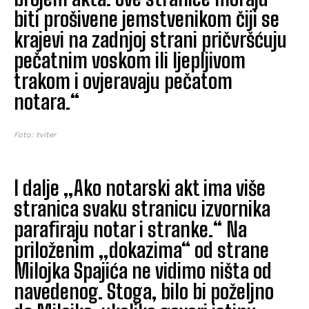
biti prošivene jemstvenikom čiji se
krajevi na zadnjoj strani pričvršćuju
pečatnim voskom ili ljepljivom
trakom i ovjeravaju pečatom
notara.“
Foto: tviter
I dalje „Ako notarski akt ima više
stranica svaku stranicu izvornika
parafiraju notar i stranke.“ Na
priloženim „dokazima“ od strane
Milojka Spajića ne vidimo ništa od
navedenog. Stoga, bilo bi poželjno