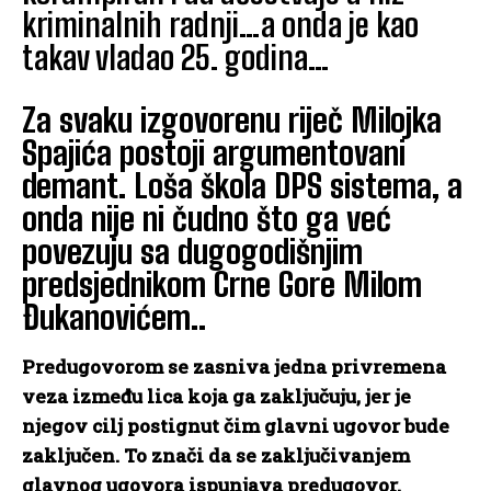
kriminalnih radnji…a onda je kao
takav vladao 25. godina…
Za svaku izgovorenu riječ Milojka
Spajića postoji argumentovani
demant. Loša škola DPS sistema, a
onda nije ni čudno što ga već
povezuju sa dugogodišnjim
predsjednikom Crne Gore Milom
Đukanovićem..
Predugovorom se zasniva jedna privremena
veza između lica koja ga zaključuju, jer je
njegov cilj postignut čim glavni ugovor bude
zaključen.
To znači da se zaključivanjem
glavnog ugovora ispunjava predugovor.