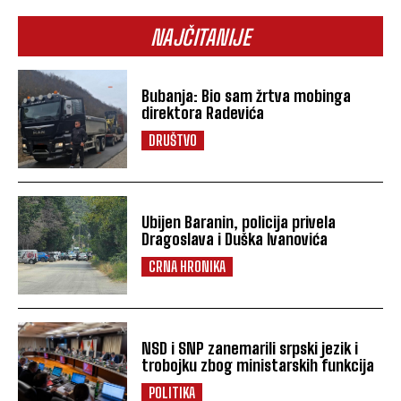
NAJČITANIJE
Bubanja: Bio sam žrtva mobinga
direktora Radevića
DRUŠTVO
Ubijen Baranin, policija privela
Dragoslava i Duška Ivanovića
CRNA HRONIKA
NSD i SNP zanemarili srpski jezik i
trobojku zbog ministarskih funkcija
POLITIKA