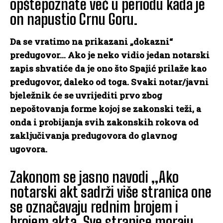
opštepoznate već u periodu kada je
on napustio Crnu Goru.
Da se vratimo na prikazani „dokazni“
predugovor… Ako je neko vidio jedan notarski
zapis shvatiće da je ono što Spajić prilaže kao
predugovor, daleko od toga. Svaki notar/javni
bjeležnik će se uvrijediti prvo zbog
nepoštovanja forme kojoj se zakonski teži, a
onda i probijanja svih zakonskih rokova od
zaključivanja predugovora do glavnog
ugovora.
Zakonom se jasno navodi „Ako
notarski akt sadrži više stranica one
se označavaju rednim brojem i
brojem akta. Sve stranice moraju