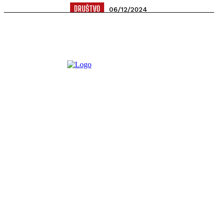
DRUŠTVO
06/12/2024
Crna Gora ima najbolju pršutu na svijetu, zanimljiv je podatak
koji kruži društvenim mrežama. Naša zemlja se našla na...