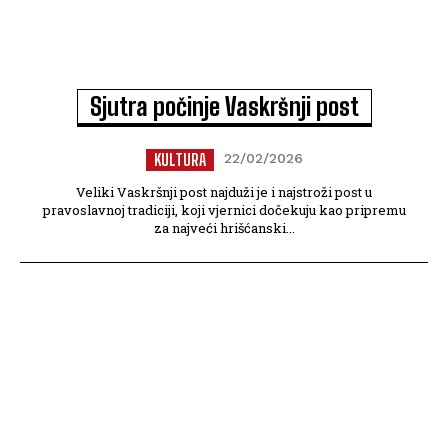
Sjutra počinje Vaskršnji post
KULTURA
22/02/2026
Veliki Vaskršnji post najduži je i najstroži post u
pravoslavnoj tradiciji, koji vjernici dočekuju kao pripremu
za najveći hrišćanski...