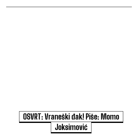
OSVRT: Vraneški đak! Piše: Momo
Joksimović