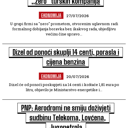
„zero“ turskih kompanija
EKONOMIJA
27/07/2026
U grupi firmi sa "zero" prometom, otvorenim uglavnom radi
formalnog dobijanja boravka bez ikakvog rada, ubjedljivu
većinu čine upravo...
Dizel od ponoći skuplji 14 centi, porasla i
cijena benzina
EKONOMIJA
20/07/2026
Dizel će od ponoći poskupjeti za 14 centi i koštaće 1,81 eura po
litru, objavilo je Ministarstvo energetike i...
PNP: Aerodromi ne smiju doživjeti
sudbinu Telekoma, Lovćena,
Jugopetrola