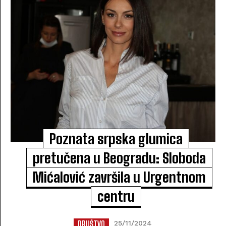
Poznata srpska glumica
pretučena u Beogradu: Sloboda
Mićalović završila u Urgentnom
centru
DRUŠTVO
25/11/2024