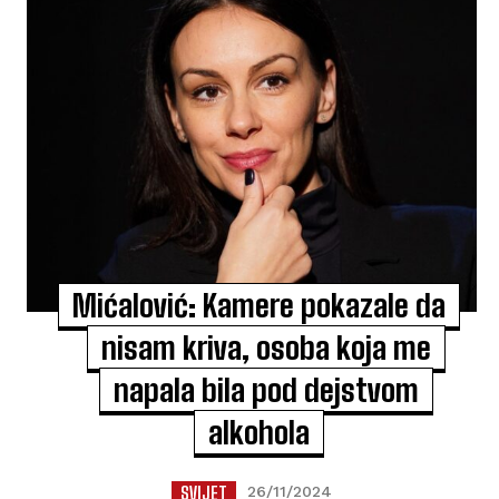
Mićalović: Kamere pokazale da
nisam kriva, osoba koja me
napala bila pod dejstvom
alkohola
SVIJET
26/11/2024