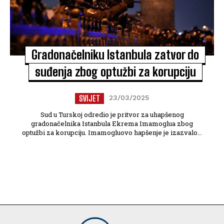
Gradonačelniku Istanbula zatvor do
suđenja zbog optužbi za korupciju
SVIJET
23/03/2025
Sud u Turskoj odredio je pritvor za uhapšenog
gradonačelnika Istanbula Ekrema Imamoglua zbog
optužbi za korupciju. Imamogluovo hapšenje je izazvalo...