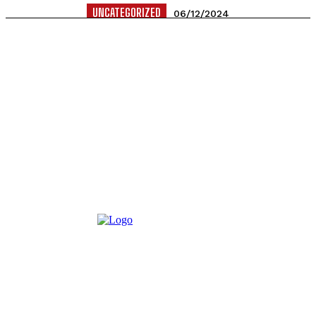
UNCATEGORIZED
06/12/2024
Predizborna tišina u Beranama počinje u ponoć, saopštila je
Agencija za audiovizuelne medijske usluge (AMU). Kako su
kazali u saopštenju,...
Izborna tišina u Podgorici i Kotoru
POLITIKA
28/09/2024
Izborna tišina uoči sjutrašnjih lokalnih izbora u Podgorici i
Kotoru počela je u ponoć i trajaće do zatvaranja biračkih...