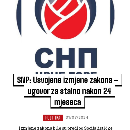
SNP: Usvojene izmjene zakona –
ugovor za stalno nakon 24
mjeseca
POLITIKA
31/07/2024
Izmjene zakona bile su predlog Socijalističke