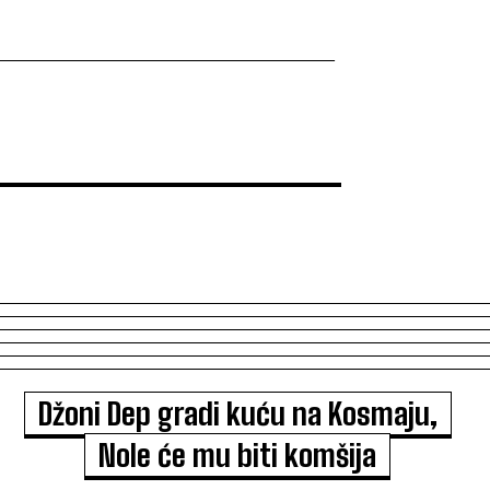
Džoni Dep gradi kuću na Kosmaju,
Nole će mu biti komšija