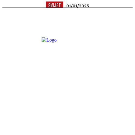
SVIJET
01/01/2025
Deset ljudi je poginulo, a 30 povrijeđeno kada je vozilo
naletjelo na masu u Nju Orleansu, u Ulici Kanal...