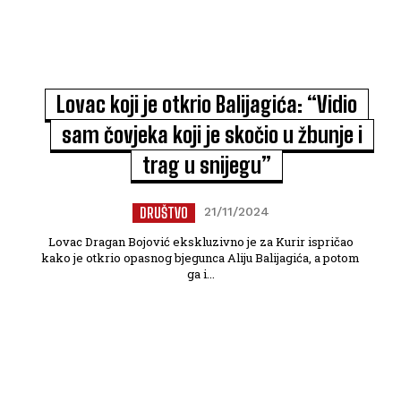
Lovac koji je otkrio Balijagića: “Vidio
sam čovjeka koji je skočio u žbunje i
trag u snijegu”
DRUŠTVO
21/11/2024
Lovac Dragan Bojović ekskluzivno je za Kurir ispričao
kako je otkrio opasnog bjegunca Aliju Balijagića, a potom
ga i...