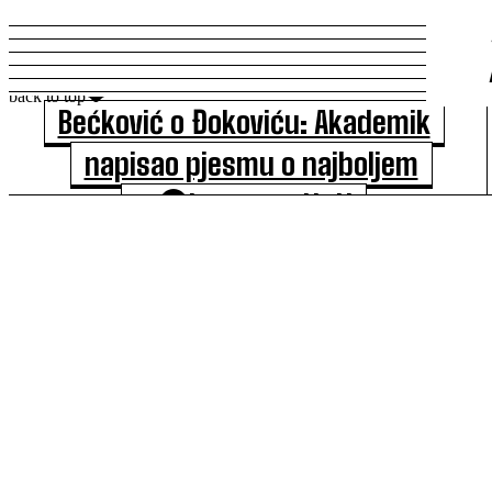
back to top
Bećković o Đokoviću: Akademik
napisao pjesmu o najboljem
srpskom sportisti
KULTURA
16/10/2024
Akademik Matija Bećković napisao je pjesmu
posvećenu najvećem teniseru svih vremena Novaku
Đokoviću. Bećković je ovu pjesmu napisao kao
čestitku...