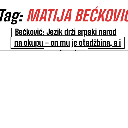
Tag:
MATIJA BEĆKOVI
Bećković: Jezik drži srpski narod
na okupu – on mu je otadžbina, a i
sva imovina
KULTURA
26/08/2024
Jezik drži srpski narod na okupu, on mu je otadžbina
a i sva imovina, izjavio je književnik Matija
Bećković, dobitnik...