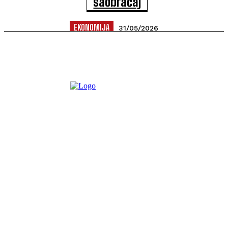
saobraćaj
EKONOMIJA
31/05/2026
Media Biro je u svom tekstu naveo da je Bulevar Tivat-Jaz od
danas otvoren za saobraćaj. Ekipa agencije Media Biro...