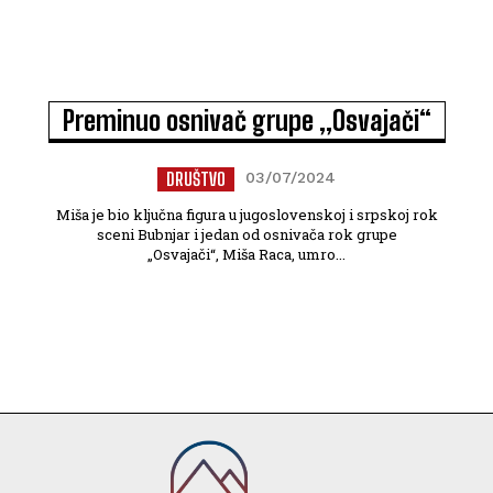
Preminuo osnivač grupe „Osvajači“
DRUŠTVO
03/07/2024
Miša je bio ključna figura u jugoslovenskoj i srpskoj rok
sceni Bubnjar i jedan od osnivača rok grupe
„Osvajači“, Miša Raca, umro...