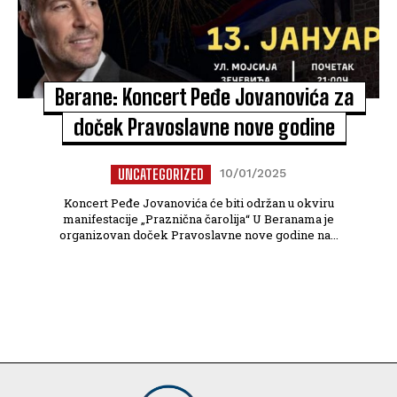
Berane: Koncert Peđe Jovanovića za
doček Pravoslavne nove godine
UNCATEGORIZED
10/01/2025
Koncert Peđe Jovanovića će biti održan u okviru
manifestacije „Praznična čarolija“ U Beranama je
organizovan doček Pravoslavne nove godine na...