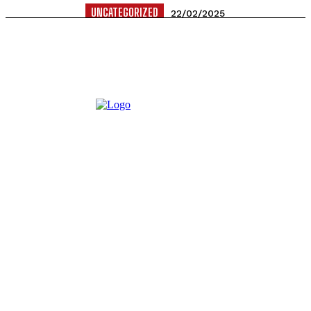
UNCATEGORIZED
22/02/2025
Kompanija Jaffa Crvenka povlači određene količine
proizvoda Rum kasato sa tržišta Crne Gore. Jaffa doo
Crvenka obavještava kupce i potrošače...