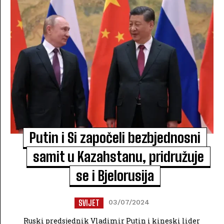
Putin i Si započeli bezbjednosni
samit u Kazahstanu, pridružuje
se i Bjelorusija
SVIJET
03/07/2024
Ruski predsjednik Vladimir Putin i kineski lider