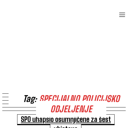
Tag:
SPECIJALNO POLICIJSKO
ODJELJENJE
SPO uhapsio osumnjičene za šest