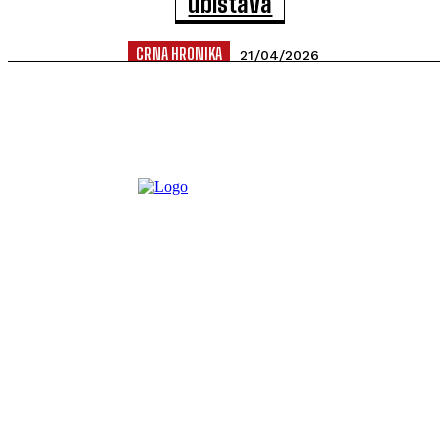
ubistava
CRNA HRONIKA
21/04/2026
Po nalogu Specijalnog državnog tužilaštva, Specijalno
policijsko odjeljenje izvršava hitne dokazne radnje prema
više lica u Baru i Tivtu,...