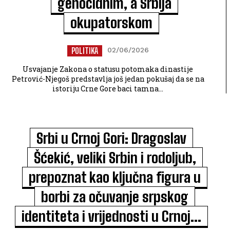
genocidnim, a Srbija
okupatorskom
POLITIKA
02/06/2026
Usvajanje Zakona o statusu potomaka dinastije
Petrović-Njegoš predstavlja još jedan pokušaj da se na
istoriju Crne Gore baci tamna...
Srbi u Crnoj Gori: Dragoslav
Šćekić, veliki Srbin i rodoljub,
prepoznat kao ključna figura u
borbi za očuvanje srpskog
identiteta i vrijednosti u Crnoj...