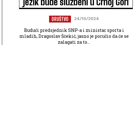
jezik bude službeni u Crnoj Gori
DRUŠTVO
24/10/2024
Budući predsjednik SNP-a i ministar sporta i
mladih, Dragoslav Šćekić, jasno je poručio da će se
zalagati za to...