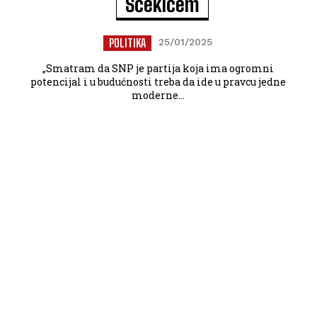
Šćekićem
POLITIKA
25/01/2025
„Smatram da SNP je partija koja ima ogromni
potencijal i u budućnosti treba da ide u pravcu jedne
moderne...