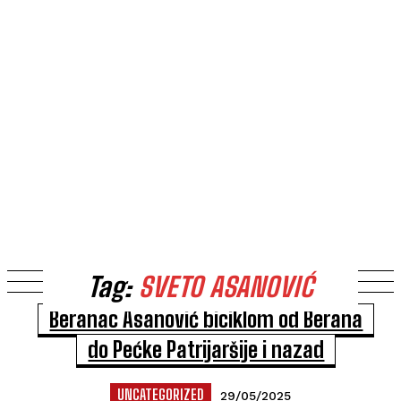
Tag:
SVETO ASANOVIĆ
Beranac Asanović biciklom od Berana
do Pećke Patrijaršije i nazad
UNCATEGORIZED
29/05/2025