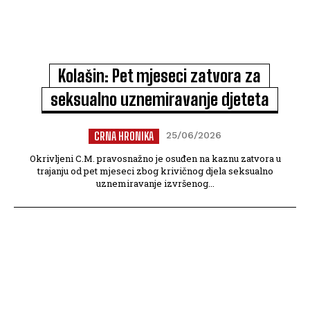
Kolašin: Pet mjeseci zatvora za
seksualno uznemiravanje djeteta
CRNA HRONIKA
25/06/2026
Okrivljeni C.M. pravosnažno je osuđen na kaznu zatvora u
trajanju od pet mjeseci zbog krivičnog djela seksualno
uznemiravanje izvršenog...