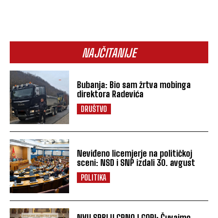
NAJČITANIJE
Bubanja: Bio sam žrtva mobinga
direktora Radevića
DRUŠTVO
Neviđeno licemjerje na političkoj
sceni: NSD i SNP izdali 30. avgust
POLITIKA
NVU SRBI U CRNOJ GORI: Čuvajmo