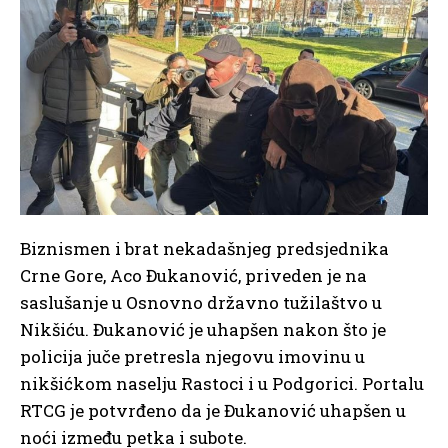
Biznismen i brat nekadašnjeg predsjednika
Crne Gore, Aco Đukanović, priveden je na
saslušanje u Osnovno državno tužilaštvo u
Nikšiću. Đukanović je uhapšen nakon što je
policija juče pretresla njegovu imovinu u
nikšićkom naselju Rastoci i u Podgorici. Portalu
RTCG je potvrđeno da je Đukanović uhapšen u
noći između petka i subote.