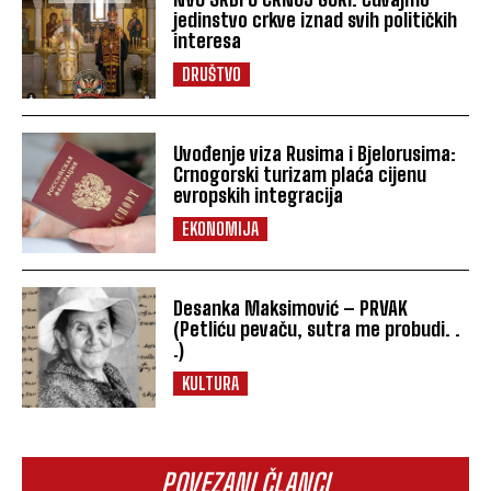
jedinstvo crkve iznad svih političkih
interesa
DRUŠTVO
Uvođenje viza Rusima i Bjelorusima:
Crnogorski turizam plaća cijenu
evropskih integracija
EKONOMIJA
Desanka Maksimović – PRVAK
(Petliću pevaču, sutra me probudi. .
.)
KULTURA
POVEZANI ČLANCI