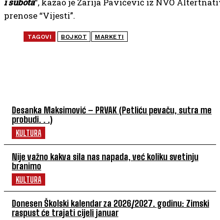
i subota
“, kazao je Zarija Pavićević iz NVO Altertnat
prenose “Vijesti”.
TAGOVI
BOJKOT
MARKETI
NAJČITANIJE
Desanka Maksimović – PRVAK (Petliću pevaču, sutra me
probudi. . .)
KULTURA
Nije važno kakva sila nas napada, već koliku svetinju
branimo
KULTURA
Donesen Školski kalendar za 2026/2027. godinu: Zimski
raspust će trajati cijeli januar