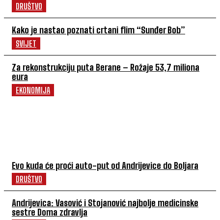
DRUŠTVO
Kako je nastao poznati crtani flim “Sunđer Bob”
SVIJET
Za rekonstrukciju puta Berane – Rožaje 53,7 miliona
eura
EKONOMIJA
POVEZANI ČLANCI
Evo kuda će proći auto-put od Andrijevice do Boljara
DRUŠTVO
Andrijevica: Vasović i Stojanović najbolje medicinske
sestre Doma zdravlja