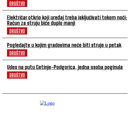
DRUŠTVO
Električar otkrio koji uređaj treba isključivati tokom noći:
Račun za struju biće duplo manji
DRUŠTVO
Pogledajte u kojim gradovima neće biti struje u petak
DRUŠTVO
Udes na putu Cetinje-Podgorica, jedna osoba poginula
DRUŠTVO