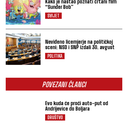
Kako je nastao poznati crtani flim
“Sunđer Bob”
SVIJET
Neviđeno licemjerje na političkoj
sceni: NSD i SNP izdali 30. avgust
POLITIKA
POVEZANI ČLANCI
Evo kuda će proći auto-put od
Andrijevice do Boljara
DRUŠTVO