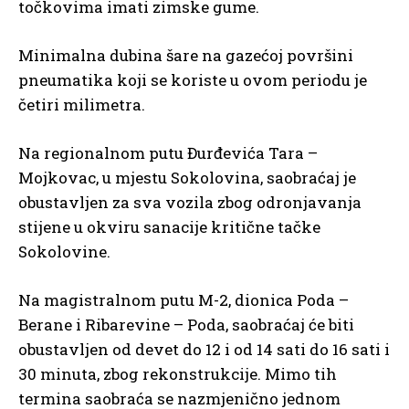
točkovima imati zimske gume.
Minimalna dubina šare na gazećoj površini
pneumatika koji se koriste u ovom periodu je
četiri milimetra.
Na regionalnom putu Đurđevića Tara –
Mojkovac, u mjestu Sokolovina, saobraćaj je
obustavljen za sva vozila zbog odronjavanja
stijene u okviru sanacije kritične tačke
Sokolovine.
Na magistralnom putu M-2, dionica Poda –
Berane i Ribarevine – Poda, saobraćaj će biti
obustavljen od devet do 12 i od 14 sati do 16 sati i
30 minuta, zbog rekonstrukcije. Mimo tih
termina saobraća se nazmjenično jednom