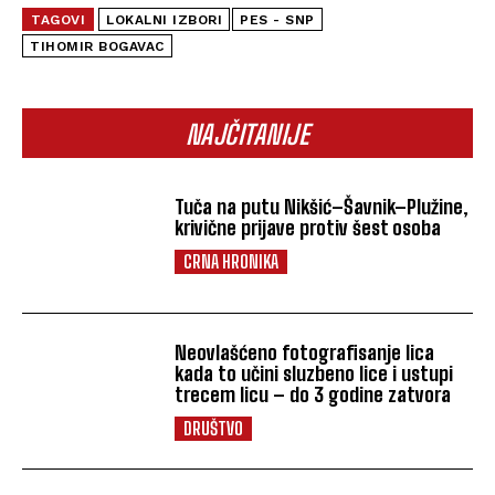
TAGOVI
LOKALNI IZBORI
PES - SNP
TIHOMIR BOGAVAC
NAJČITANIJE
Tuča na putu Nikšić–Šavnik–Plužine,
krivične prijave protiv šest osoba
CRNA HRONIKA
Neovlašćeno fotografisanje lica
kada to učini sluzbeno lice i ustupi
trecem licu – do 3 godine zatvora
DRUŠTVO