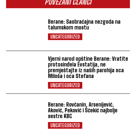
POVEZANI ČLANCI
Berane: Saobraćajna nezgoda na
talumskom mostu
UNCATEGORIZED
Vjerni narod opštine Berane: Vratite
protosinđela Evstatija, ne
premještajte iz naših parohija oca
Miloša i oca Stefana
UNCATEGORIZED
Berane: Rovčanin, Arsenijević,
Aković, Peković i Šćekić najbolje
sestre KBC
UNCATEGORIZED