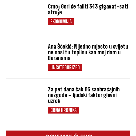
Crnoј Gori će faliti 343 gigavat-sati
struјe
EKONOMIJA
Ana Šćekić: Nijedno mjesto u svijetu
ne nosi tu toplinu kao moj dom u
Beranama
UNCATEGORIZED
Za pet dana čak 113 saobraćajnih
nezgoda – ljudski faktor glavni
uzrok
CRNA HRONIKA