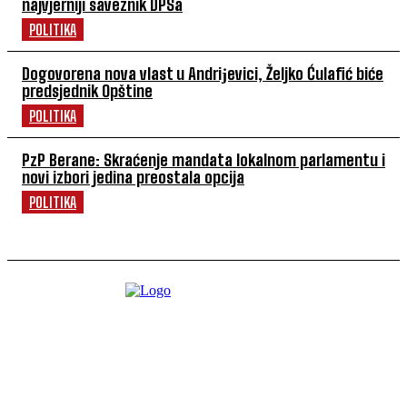
najvjerniji saveznik DPSa
POLITIKA
Dogovorena nova vlast u Andriјevici, Željko Ćulafić biće
predsjednik Opštine
POLITIKA
PzP Berane: Skraćenje mandata lokalnom parlamentu i
novi izbori jedina preostala opcija
POLITIKA