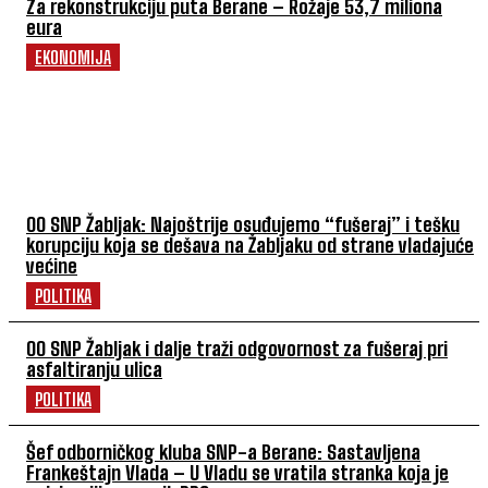
Za rekonstrukciju puta Berane – Rožaje 53,7 miliona
eura
EKONOMIJA
POVEZANI ČLANCI
OO SNP Žabljak: Najoštrije osuđujemo “fušeraj” i tešku
korupciju koja se dešava na Žabljaku od strane vladajuće
većine
POLITIKA
OO SNP Žabljak i dalje traži odgovornost za fušeraj pri
asfaltiranju ulica
POLITIKA
Šef odborničkog kluba SNP-a Berane: Sastavljena
Frankeštajn Vlada – U Vladu se vratila stranka koja je