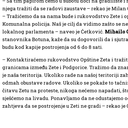
– Sa tim papirom ćemo u subotu doći na gradilište i
njega tražiti da se radovi zaustave – rekao je Milan
– Tražićemo da sa nama bude i rukovodstvo Zete i 
Komunalna policija. Naš je cilj da vidimo zašto se n
lokalnog parlamenta – naveo je Ćetković.
Mihailo 
stanovnika Botuna, kaže da su dogovorili da i sjutra
budu kod kapije postrojenja od 6 do 8 sati.
– Kontaktiraćemo rukovodstvo Opštine Zeta i tražiti
granicama između Zete i Podgorice. Tražimo da zn
je naša teritorija. Ukoliko rade na našoj teritoriji z
odmah obustave radove. Ukoliko se pokaže to tač
čitavu Zetu na proteste, nikoga nećemo napadati, št
sješćemo na livadu. Ponavljamo da ne odustajemo o
zahtjeva da se postrojenje u Zeti ne gradi – rekao j