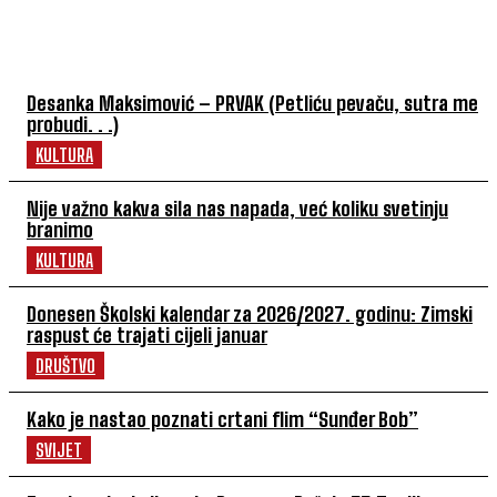
NAJČITANIJE
Desanka Maksimović – PRVAK (Petliću pevaču, sutra me
probudi. . .)
KULTURA
Nije važno kakva sila nas napada, već koliku svetinju
branimo
KULTURA
Donesen Školski kalendar za 2026/2027. godinu: Zimski
raspust će trajati cijeli januar
DRUŠTVO
Kako je nastao poznati crtani flim “Sunđer Bob”
SVIJET