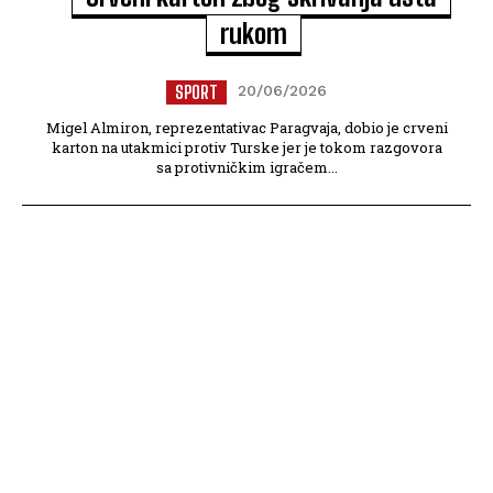
rukom
SPORT
20/06/2026
Migel Almiron, reprezentativac Paragvaja, dobio je crveni
karton na utakmici protiv Turske jer je tokom razgovora
sa protivničkim igračem...