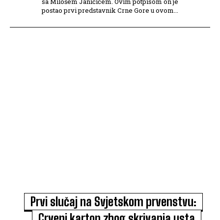
sa Milošem Janičićem. Ovim potpisom on je
postao prvi predstavnik Crne Gore u ovom...
Prvi slučaj na Svjetskom prvenstvu:
Crveni karton zbog skrivanja usta