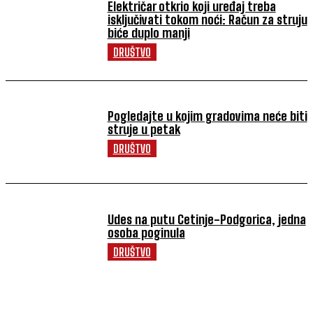
Električar otkrio koji uređaj treba
isključivati tokom noći: Račun za struju
biće duplo manji
DRUŠTVO
Pogledajte u kojim gradovima neće biti
struje u petak
DRUŠTVO
Udes na putu Cetinje-Podgorica, jedna
osoba poginula
DRUŠTVO