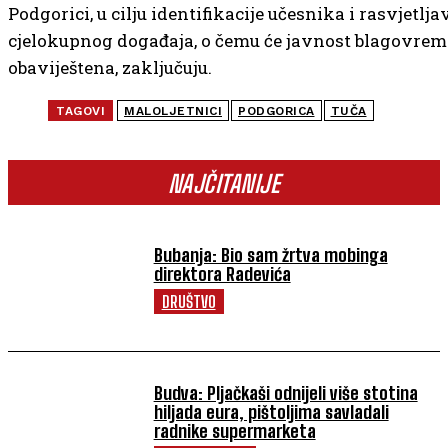
Podgorici, u cilju identifikacije učesnika i rasvjetlj
cjelokupnog događaja, o čemu će javnost blagovrem
obaviještena, zaključuju.
TAGOVI
MALOLJETNICI
PODGORICA
TUČA
NAJČITANIJE
Bubanja: Bio sam žrtva mobinga
direktora Radevića
DRUŠTVO
Budva: Pljačkaši odnijeli više stotina
hiljada eura, pištoljima savladali
radnike supermarketa