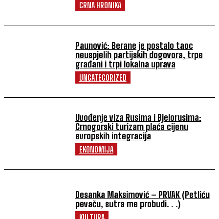
CRNA HRONIKA
Paunović: Berane je postalo taoc
neuspjelih partijskih dogovora, trpe
građani i trpi lokalna uprava
UNCATEGORIZED
Uvođenje viza Rusima i Bjelorusima:
Crnogorski turizam plaća cijenu
evropskih integracija
EKONOMIJA
Desanka Maksimović – PRVAK (Petliću
pevaču, sutra me probudi. . .)
KULTURA