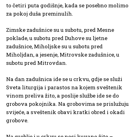
to četiri puta godišnje, kada se posebno molimo
za pokoj duša preminulih.
Zimske zadušnice su u subotu, pred Mesne
poklade, u subotu pred Duhove su ljetne
zadušnice, Miholjske su u subotu pred
Miholjdan, a jesenje, Mitrovske zadušnice, u
subotu pred Mitrovdan.
Na dan zadušnica ide se u crkvu, gdje se služi
Sveta liturgija i parastos na kojem sveštenik
vinom preliva žito, a poslije službe ide se do
grobova pokojnika. Na grobovima se prislužuju
svijeće, a sveštenik obavi kratki obred i okadi
grobove.
Na groblje i u crkvu se nosi kuvano žito –