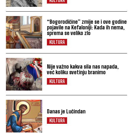
KULTURA
“Bogorodičine” zmije se i ove godine
pojavile na Kefaloniji: Kada ih nema,
sprema se veliko zlo
KULTURA
Nije važno kakva sila nas napada,
već koliku svetinju branimo
KULTURA
Danas je Lučindan
KULTURA