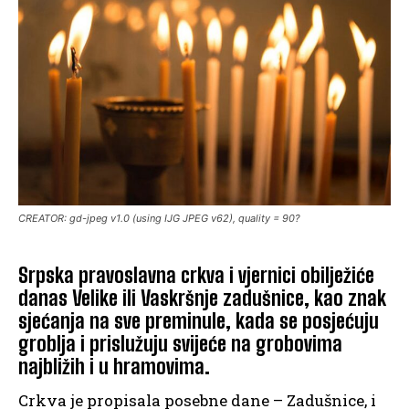
CREATOR: gd-jpeg v1.0 (using IJG JPEG v62), quality = 90?
Srpska pravoslavna crkva i vjernici obilježiće
danas Velike ili Vaskršnje zadušnice, kao znak
sjećanja na sve preminule, kada se posjećuju
groblja i prislužuju svijeće na grobovima
najbližih i u hramovima.
Crkva je propisala posebne dane – Zadušnice, i