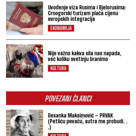
Uvođenje viza Rusima i Bjelorusima:
Crnogorski turizam plaća cijenu
evropskih integracija
EKONOMIJA
Nije važno kakva sila nas napada,
već koliku svetinju branimo
KULTURA
POVEZANI ČLANCI
Desanka Maksimović – PRVAK
(Petliću pevaču, sutra me probudi. .
.)