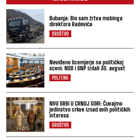
Bubanja: Bio sam žrtva mobinga
direktora Radevića
DRUŠTVO
Neviđeno licemjerje na političkoj
sceni: NSD i SNP izdali 30. avgust
POLITIKA
NVU SRBI U CRNOJ GORI: Čuvajmo
jedinstvo crkve iznad svih političkih
interesa
DRUŠTVO