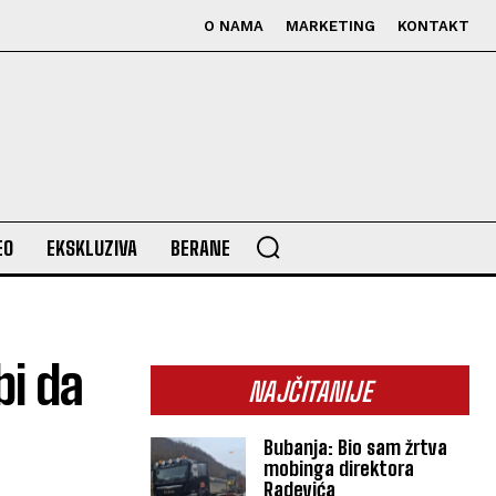
O NAMA
MARKETING
KONTAKT
EO
EKSKLUZIVA
BERANE
bi da
NAJČITANIJE
Bubanja: Bio sam žrtva
mobinga direktora
Radevića