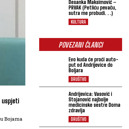
Desanka Maksimović –
PRVAK (Petliću pevaču,
sutra me probudi. . .)
KULTURA
POVEZANI ČLANCI
Evo kuda će proći auto-
put od Andrijevice do
Boljara
DRUŠTVO
Andrijevica: Vasović i
Stojanović najbolje
 uspjeti
medicinske sestre Doma
zdravlja
i u Bojama
DRUŠTVO