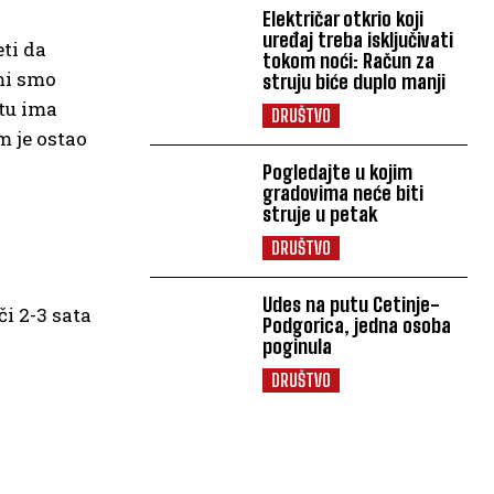
Električar otkrio koji
uređaj treba isključivati
eti da
tokom noći: Račun za
 mi smo
struju biće duplo manji
tu ima
DRUŠTVO
m je ostao
Pogledajte u kojim
gradovima neće biti
struje u petak
DRUŠTVO
Udes na putu Cetinje-
i 2-3 sata
Podgorica, jedna osoba
poginula
DRUŠTVO