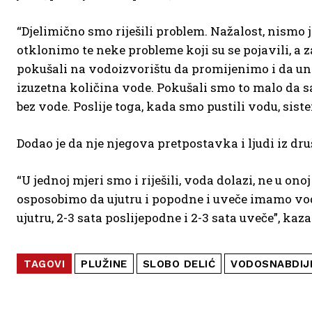
“Djelimično smo riješili problem. Nažalost, nismo 
otklonimo te neke probleme koji su se pojavili, a 
pokušali na vodoizvorištu da promijenimo i da un
izuzetna količina vode. Pokušali smo to malo da s
bez vode. Poslije toga, kada smo pustili vodu, siste
Dodao je da nje njegova pretpostavka i ljudi iz dr
“U jednoj mjeri smo i riješili, voda dolazi, ne u onoj
osposobimo da ujutru i popodne i uveče imamo vode,
ujutru, 2-3 sata poslijepodne i 2-3 sata uveče”, kaza
TAGOVI
PLUŽINE
SLOBO DELIĆ
VODOSNABDIJ