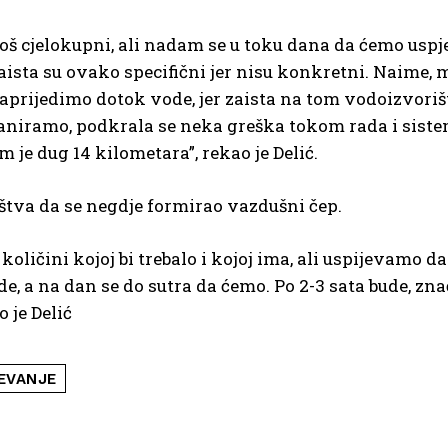
još cjelokupni, ali nadam se u toku dana da ćemo uspj
zaista su ovako specifični jer nisu konkretni. Naime,
aprijedimo dotok vode, jer zaista na tom vodoizvoriš
aniramo, podkrala se neka greška tokom rada i siste
m je dug 14 kilometara”, rekao je Delić.
uštva da se negdje formirao vazdušni čep.
 količini kojoj bi trebalo i kojoj ima, ali uspijevamo da
 a na dan se do sutra da ćemo. Po 2-3 sata bude, znač
o je Delić
EVANJE