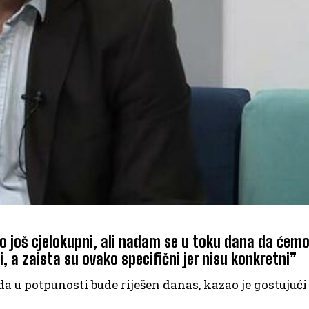
mo još cjelokupni, ali nadam se u toku dana da ćemo
, a zaista su ovako specifični jer nisu konkretni”
a u potpunosti bude riješen danas, kazao je gostujuć