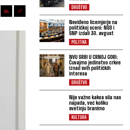
DRUŠTVO
Neviđeno licemjerje na
političkoj sceni: NSD i
SNP izdali 30. avgust
POLITIKA
NVU SRBI U CRNOJ GORI:
Čuvajmo jedinstvo crkve
iznad svih političkih
interesa
DRUŠTVO
Nije važno kakva sila nas
napada, već koliku
svetinju branimo
KULTURA