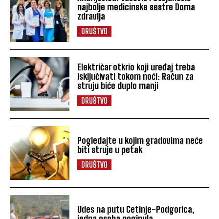
najbolje medicinske sestre Doma
zdravlja
DRUŠTVO
Električar otkrio koji uređaj treba
isključivati tokom noći: Račun za
struju biće duplo manji
DRUŠTVO
Pogledajte u kojim gradovima neće
biti struje u petak
DRUŠTVO
Udes na putu Cetinje-Podgorica,
jedna osoba poginula