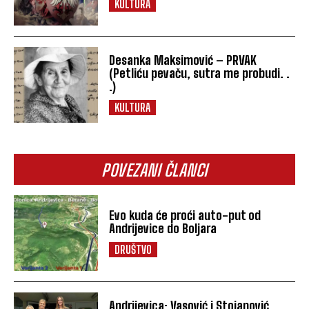
KULTURA
Desanka Maksimović – PRVAK
(Petliću pevaču, sutra me probudi. .
.)
KULTURA
POVEZANI ČLANCI
Evo kuda će proći auto-put od
Andrijevice do Boljara
DRUŠTVO
Andrijevica: Vasović i Stojanović