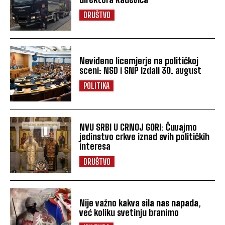
DRUŠTVO
Neviđeno licemjerje na političkoj
sceni: NSD i SNP izdali 30. avgust
POLITIKA
NVU SRBI U CRNOJ GORI: Čuvajmo
jedinstvo crkve iznad svih političkih
interesa
DRUŠTVO
Nije važno kakva sila nas napada,
već koliku svetinju branimo