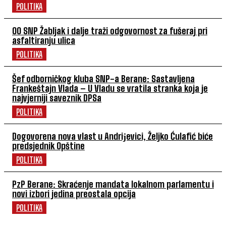
POLITIKA
OO SNP Žabljak i dalje traži odgovornost za fušeraj pri
asfaltiranju ulica
POLITIKA
Šef odborničkog kluba SNP-a Berane: Sastavljena
Frankeštajn Vlada – U Vladu se vratila stranka koja je
najvjerniji saveznik DPSa
POLITIKA
Dogovorena nova vlast u Andriјevici, Željko Ćulafić biće
predsjednik Opštine
POLITIKA
PzP Berane: Skraćenje mandata lokalnom parlamentu i
novi izbori jedina preostala opcija
POLITIKA