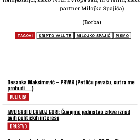
partner Milojka Spajića)
(Borba)
TAGOVI
KRIPTO VALUTE
MILOJKO SPAJIĆ
PISMO
NAJČITANIJE
Desanka Maksimović – PRVAK (Petliću pevaču, sutra me
probudi. . .)
KULTURA
NVU SRBI U CRNOJ GORI: Čuvajmo jedinstvo crkve iznad
svih političkih interesa
DRUŠTVO