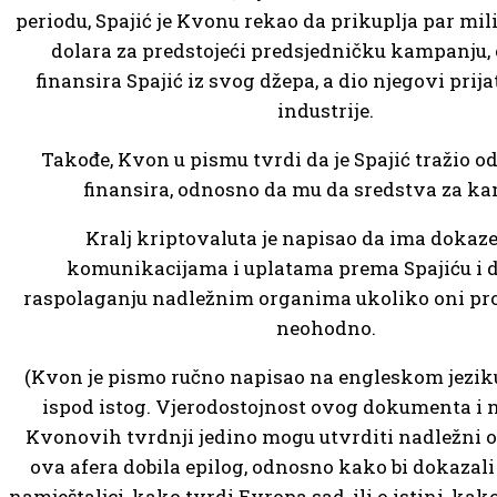
periodu, Spajić je Kvonu rekao da prikuplja par mi
dolara za predstojeći predsjedničku kampanju, 
finansira Spajić iz svog džepa, a dio njegovi prijat
industrije.
Takođe, Kvon u pismu tvrdi da je Spajić tražio o
finansira, odnosno da mu da sredstva za k
Kralj kriptovaluta je napisao da ima dokaz
komunikacijama i uplatama prema Spajiću i da
raspolaganju nadležnim organima ukoliko oni proc
neohodno.
(Kvon je pismo ručno napisao na engleskom jeziku
ispod istog. Vjerodostojnost ovog dokumenta i
Kvonovih tvrdnji jedino mogu utvrditi nadležni o
ova afera dobila epilog, odnosno kako bi dokazali da
namještaljci, kako tvrdi Evropa sad, ili o istini, ka