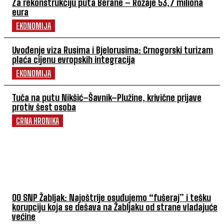
Za rekonstrukciju puta Berane – Rožaje 53,7 miliona
eura
EKONOMIJA
Uvođenje viza Rusima i Bjelorusima: Crnogorski turizam
plaća cijenu evropskih integracija
EKONOMIJA
Tuča na putu Nikšić–Šavnik–Plužine, krivične prijave
protiv šest osoba
CRNA HRONIKA
POVEZANI ČLANCI
OO SNP Žabljak: Najoštrije osuđujemo “fušeraj” i tešku
korupciju koja se dešava na Žabljaku od strane vladajuće
većine