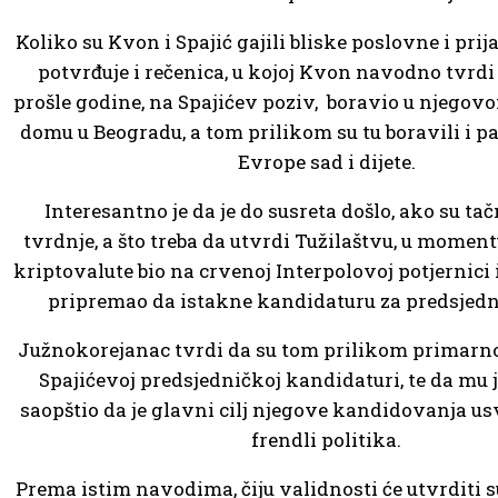
Koliko su Kvon i Spajić gajili bliske poslovne i prij
potvrđuje i rečenica, u kojoj Kvon navodno tvrdi
prošle godine, na Spajićev poziv, boravio u njeg
domu u Beogradu, a tom prilikom su tu boravili i p
Evrope sad i dijete.
Interesantno je da je do susreta došlo, ako su t
tvrdnje, a što treba da utvrdi Tužilaštvu, u moment
kriptovalute bio na crvenoj Interpolovoj potjernici 
pripremao da istakne kandidaturu za predsjedni
Južnokorejanac tvrdi da su tom prilikom primarno
Spajićevoj predsjedničkoj kandidaturi, te da mu j
saopštio da je glavni cilj njegove kandidovanja us
frendli politika.
Prema istim navodima, čiju validnosti će utvrditi