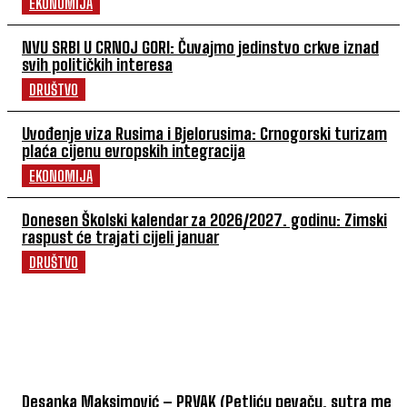
EKONOMIJA
NVU SRBI U CRNOJ GORI: Čuvajmo jedinstvo crkve iznad
svih političkih interesa
DRUŠTVO
Uvođenje viza Rusima i Bjelorusima: Crnogorski turizam
plaća cijenu evropskih integracija
EKONOMIJA
Donesen Školski kalendar za 2026/2027. godinu: Zimski
raspust će trajati cijeli januar
DRUŠTVO
POVEZANI ČLANCI
Desanka Maksimović – PRVAK (Petliću pevaču, sutra me