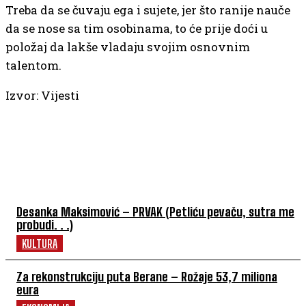
Treba da se čuvaju ega i sujete, jer što ranije nauče
da se nose sa tim osobinama, to će prije doći u
položaj da lakše vladaju svojim osnovnim
talentom.
Izvor: Vijesti
NAJČITANIJE
Desanka Maksimović – PRVAK (Petliću pevaču, sutra me
probudi. . .)
KULTURA
Za rekonstrukciju puta Berane – Rožaje 53,7 miliona
eura