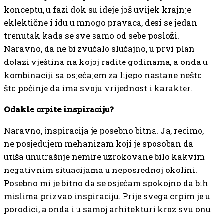
konceptu, u fazi dok su ideje još uvijek krajnje
eklektične i idu u mnogo pravaca, desi se jedan
trenutak kada se sve samo od sebe posloži.
Naravno, da ne bi zvučalo slučajno, u prvi plan
dolazi vještina na kojoj radite godinama, a onda u
kombinaciji sa osjećajem za lijepo nastane nešto
što počinje da ima svoju vrijednost i karakter.
Odakle crpite inspiraciju?
Naravno, inspiracija je posebno bitna. Ja, recimo,
ne posjedujem mehanizam koji je sposoban da
utiša unutrašnje nemire uzrokovane bilo kakvim
negativnim situacijama u neposrednoj okolini.
Posebno mi je bitno da se osjećam spokojno da bih
mislima prizvao inspiraciju. Prije svega crpim je u
porodici, a onda i u samoj arhitekturi kroz svu onu