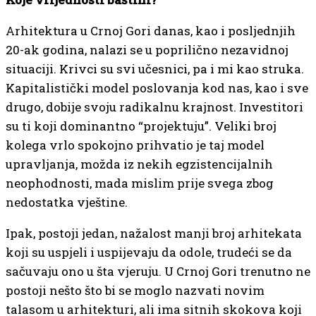
Arhitektura u Crnoj Gori danas, kao i posljednjih
20-ak godina, nalazi se u poprilično nezavidnoj
situaciji. Krivci su svi učesnici, pa i mi kao struka.
Kapitalistički model poslovanja kod nas, kao i sve
drugo, dobije svoju radikalnu krajnost. Investitori
su ti koji dominantno “projektuju”. Veliki broj
kolega vrlo spokojno prihvatio je taj model
upravljanja, možda iz nekih egzistencijalnih
neophodnosti, mada mislim prije svega zbog
nedostatka vještine.
Ipak, postoji jedan, nažalost manji broj arhitekata
koji su uspjeli i uspijevaju da odole, trudeći se da
sačuvaju ono u šta vjeruju. U Crnoj Gori trenutno ne
postoji nešto što bi se moglo nazvati novim
talasom u arhitekturi, ali ima sitnih skokova koji