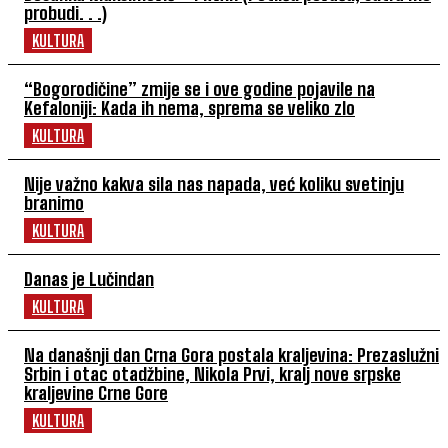
probudi. . .)
KULTURA
“Bogorodičine” zmije se i ove godine pojavile na
Kefaloniji: Kada ih nema, sprema se veliko zlo
KULTURA
Nije važno kakva sila nas napada, već koliku svetinju
branimo
KULTURA
Danas je Lučindan
KULTURA
Na današnji dan Crna Gora postala kraljevina: Prezaslužni
Srbin i otac otadžbine, Nikola Prvi, kralj nove srpske
kraljevine Crne Gore
KULTURA