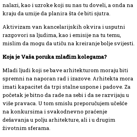
nalazi, kao i uzroke koji su nas tu doveli, a onda na
kraju da umije da planira šta će biti sjutra.
Aktivizam van kancelarijskih okvira i usputni
razgovori sa ljudima, kao i emisije na tu temu,
mislim da mogu da utiču na kreiranje bolje svijesti.
Koja je Vaša poruka mlađim kolegama?
Mladi ljudi koji se bave arhitekturom moraju biti
spremni na naporan rad i izazove. Arhitekta mora
imati kapacitet da trpi stalne uspone i padove. Za
početak je bitno da rade na sebi i da se razvijaju u
više pravaca. U tom smislu preporučujem učešće
na konkursima i svakodnevno praćenje
dešavanja u polju arhitekture, ali i u drugim
životnim sferama.