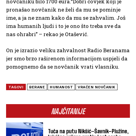
novčaniku bilo 1700 eura.“Dobri covjek koji je
pronašao novčanik ne želi da mu se pominje
ime, a ja ne znam kako da mu se zahvalim. Još
ima humanih ljudi i to je ono što treba sve da
nas ohrabri” – rekao je Otašević.
On je izrazio veliku zahvalnost Radio Beranama
jer smo brzo raširenom informacijom uspjeli da
pomognemo da se novčanik vrati vlasniku.
TAGOVI
BERANE
HUMANOST
VRAĆEN NOVČANIK
NAJČITANIJE
Tuča na putu Nikšić–Šavnik–Plužine,