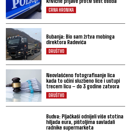
krivične prijave protiv šest osoba
CRNA HRONIKA
Bubanja: Bio sam žrtva mobinga
direktora Radevića
DRUŠTVO
Neovlašćeno fotografisanje lica
kada to učini sluzbeno lice i ustupi
trecem licu – do 3 godine zatvora
DRUŠTVO
Budva: Pljačkaši odnijeli više stotina
hiljada eura, pištoljima savladali
radnike supermarketa