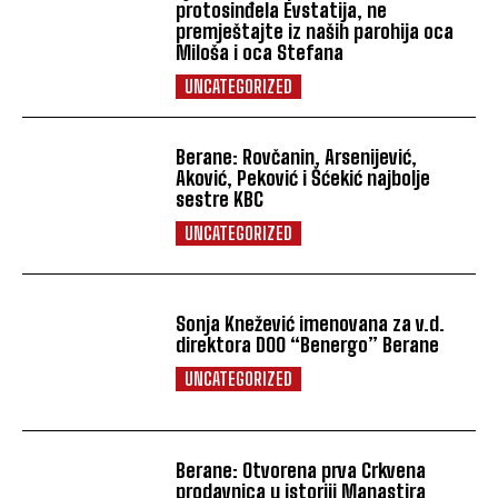
protosinđela Evstatija, ne
premještajte iz naših parohija oca
Miloša i oca Stefana
UNCATEGORIZED
Berane: Rovčanin, Arsenijević,
Aković, Peković i Šćekić najbolje
sestre KBC
UNCATEGORIZED
Sonja Knežević imenovana za v.d.
direktora DOO “Benergo” Berane
UNCATEGORIZED
Berane: Otvorena prva Crkvena
prodavnica u istoriji Manastira