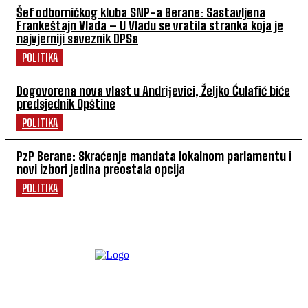
Šef odborničkog kluba SNP-a Berane: Sastavljena
Frankeštajn Vlada – U Vladu se vratila stranka koja je
najvjerniji saveznik DPSa
POLITIKA
Dogovorena nova vlast u Andriјevici, Željko Ćulafić biće
predsjednik Opštine
POLITIKA
PzP Berane: Skraćenje mandata lokalnom parlamentu i
novi izbori jedina preostala opcija
POLITIKA