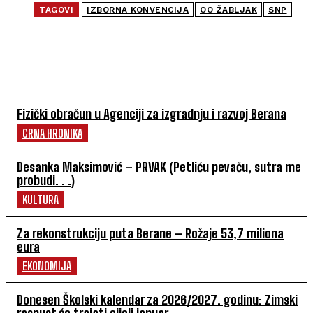
TAGOVI
IZBORNA KONVENCIJA
OO ŽABLJAK
SNP
NAJČITANIJE
Fizički obračun u Agenciji za izgradnju i razvoj Berana
CRNA HRONIKA
Desanka Maksimović – PRVAK (Petliću pevaču, sutra me
probudi. . .)
KULTURA
Za rekonstrukciju puta Berane – Rožaje 53,7 miliona
eura
EKONOMIJA
Donesen Školski kalendar za 2026/2027. godinu: Zimski
raspust će trajati cijeli januar