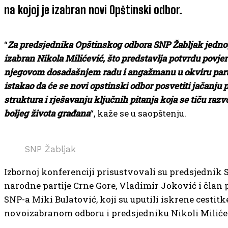
na kojoj je izabran novi Opštinski odbor.
“
Za predsjednika Opštinskog odbora SNP Žabljak jedno
izabran Nikola Milićević, što predstavlja potvrdu povje
njegovom dosadašnjem radu i angažmanu u okviru partij
istakao da će se novi opstinski odbor posvetiti jačanju p
struktura i rješavanju ključnih pitanja koja se tiču razv
boljeg života građana
“, kaže se u saopštenju.
SNP Žabljak
Izbornoj konferenciji prisustvovali su predsjednik S
narodne partije Crne Gore, Vladimir Joković i član
SNP-a Miki Bulatović, koji su uputili iskrene cestitk
novoizabranom odboru i predsjedniku Nikoli Miliće