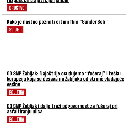
DRUŠTVO
Kako je nastao poznati crtani flim “Sunđer Bob”
SVIJET
POVEZANI ČLANCI
OO SNP Žabljak: Najoštrije osuđujemo “fušeraj” i tešku
korupciju koja se dešava na Žabljaku od strane vladajuće
većine
POLITIKA
OO SNP Žabljak i dalje traži odgovornost za fušeraj pri
asfaltiranju ulica
POLITIKA