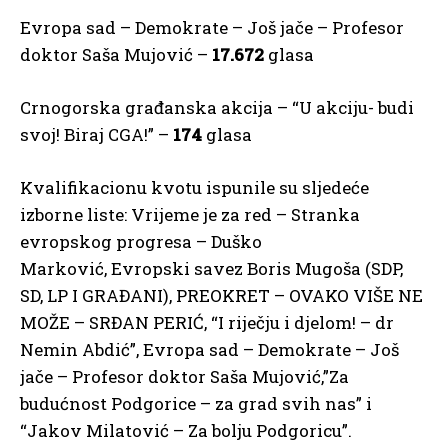
Evropa sad – Demokrate – Još jače – Profesor
doktor Saša Mujović –
17.672
glasa
Crnogorska građanska akcija – “U akciju- budi
svoj! Biraj CGA!” –
174
glasa
Kvalifikacionu kvotu ispunile su sljedeće
izborne liste: Vrijeme je za red – Stranka
evropskog progresa – Duško
Marković, Evropski savez Boris Mugoša (SDP,
SD, LP I GRAĐANI), PREOKRET – OVAKO VIŠE NE
MOŽE – SRĐAN PERIĆ, “I riječju i djelom! – dr
Nemin Abdić”, Evropa sad – Demokrate – Još
jače – Profesor doktor Saša Mujović,”Za
budućnost Podgorice – za grad svih nas” i
“Jakov Milatović – Za bolju Podgoricu”.