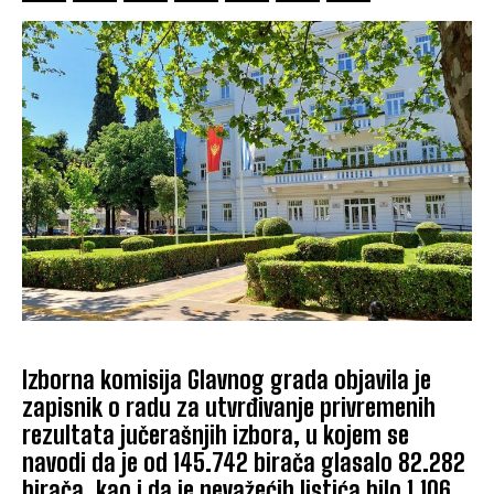
Izborna komisija Glavnog grada objavila je
zapisnik o radu za utvrđivanje privremenih
rezultata jučerašnjih izbora, u kojem se
navodi da je od 145.742 birača glasalo 82.282
birača, kao i da je nevažećih listića bilo 1.106.