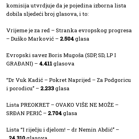
komisija utvrdjuje da je pojedina izborna lista
dobila sljedeći broj glasova, i to:
Vrijeme je za red – Stranka evropskog progresa
– Duško Marković –
2.504
glasa
Evropski savez Boris Mugoša (SDP, SD, LP I
GRAĐANI) –
4.411
glasova
“Dr Vuk Kadić – Pokret Naprijed – Za Podgoricu
i porodicu” –
2.233
glasa
Lista PREOKRET – OVAKO VIŠE NE MOŽE –
SRĐAN PERIĆ –
2.704
glasa
Lista “I riječju i djelom! – dr Nemin Abdić” –
24.310
glasova