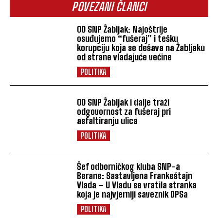
POVEZANI ČLANCI
OO SNP Žabljak: Najoštrije
osuđujemo “fušeraj” i tešku
korupciju koja se dešava na Žabljaku
od strane vladajuće većine
POLITIKA
OO SNP Žabljak i dalje traži
odgovornost za fušeraj pri
asfaltiranju ulica
POLITIKA
Šef odborničkog kluba SNP-a
Berane: Sastavljena Frankeštajn
Vlada – U Vladu se vratila stranka
koja je najvjerniji saveznik DPSa
POLITIKA