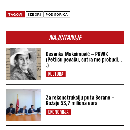
TAGOVI
IZBORI
PODGORICA
NAJČITANIJE
Desanka Maksimović – PRVAK
(Petliću pevaču, sutra me probudi. .
.)
KULTURA
Za rekonstrukciju puta Berane –
Rožaje 53,7 miliona eura
EKONOMIJA