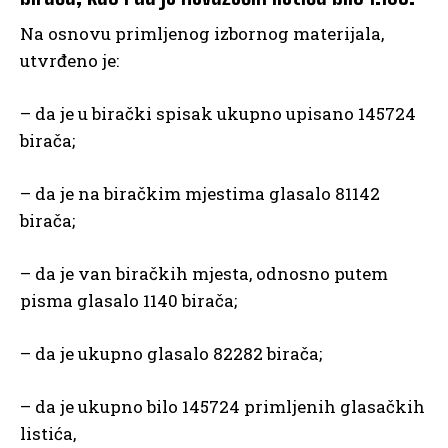
Na osnovu primljenog izbornog materijala,
utvrđeno je:
– da je u birački spisak ukupno upisano 145724
birača;
– da je na biračkim mjestima glasalo 81142
birača;
– da je van biračkih mjesta, odnosno putem
pisma glasalo 1140 birača;
– da je ukupno glasalo 82282 birača;
– da je ukupno bilo 145724 primljenih glasačkih
listića,