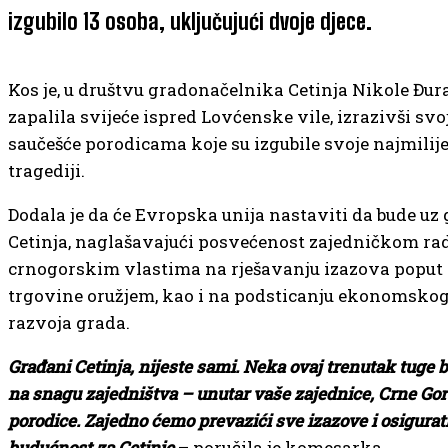
izgubilo 13 osoba, uključujući dvoje djece.
Kos je, u društvu gradonačelnika Cetinja Nikole Đur
zapalila svijeće ispred Lovćenske vile, izrazivši svo
saučešće porodicama koje su izgubile svoje najmilije
tragediji.
Dodala je da će Evropska unija nastaviti da bude uz
Cetinja, naglašavajući posvećenost zajedničkom ra
crnogorskim vlastima na rješavanju izazova poput 
trgovine oružjem, kao i na podsticanju ekonomskog
razvoja grada.
Građani Cetinja, nijeste sami. Neka ovaj trenutak tuge 
na snagu zajedništva – unutar vaše zajednice, Crne Gor
porodice. Zajedno ćemo prevazići sve izazove i osigurati
budućnost za Cetinje
– poručila je komesarka.