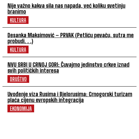
Nije važno kakva sila nas napada, već koliku svetinju
branimo
KULTURA
Desanka Maksimović – PRVAK (Petliću pevaču, sutra me
probudi. . .)
KULTURA
NVU SRBI U CRNOJ GORI: Čuvajmo jedinstvo crkve iznad
svih političkih interesa
DRUŠTVO
Uvođenje viza Rusima i Bjelorusima: Crnogorski turizam
plaća cijenu evropskih integracija
EKONOMIJA
POVEZANI ČLANCI