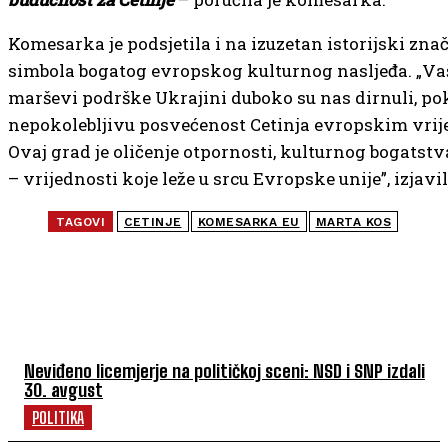
Komesarka je podsjetila i na izuzetan istorijski znač
simbola bogatog evropskog kulturnog nasljeđa. „Va
marševi podrške Ukrajini duboko su nas dirnuli, po
nepokolebljivu posvećenost Cetinja evropskim vri
Ovaj grad je oličenje otpornosti, kulturnog bogatstv
– vrijednosti koje leže u srcu Evropske unije”, izjavil
TAGOVI
CETINJE
KOMESARKA EU
MARTA KOS
NAJČITANIJE
Neviđeno licemjerje na političkoj sceni: NSD i SNP izdali
30. avgust
POLITIKA