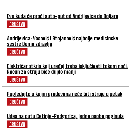
Evo kuda će proći auto-put od Andrijevice do Boljara
DRUŠTVO
Andrijevica: Vasović i Stojanović najbolje medicinske
sestre Doma zdravlja
DRUŠTVO
Električar otkrio koji uređaj treba isključivati tokom noći:
Račun za struju biće duplo manji
DRUŠTVO
Pogledajte u kojim gradovima neće biti struje u petak
DRUŠTVO
Udes na putu Cetinje-Podgorica, jedna osoba poginula
DRUŠTVO