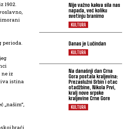
iz 1902.
Nije važno kakva sila nas
napada, već koliku
avoslavno,
svetinju branimo
primorani
KULTURA
g perioda.
Danas je Lučindan
KULTURA
jeg
nci
Na današnji dan Crna
 ne iz
Gora postala kraljevina:
civa istina
Prezaslužni Srbin i otac
otadžbine, Nikola Prvi,
kralj nove srpske
kraljevine Crne Gore
ć ,,našim“,
KULTURA
pskoj braći