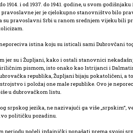
 do 1914. i od 1937. do 1941. godine, u svom godišnjaku 
le pravoslavne jer je cjelokupno stanovništvo bilo pr
a da su pravoslavni Srbi u ranom srednjem vijeku bili 
tolicizam.
, neporeciva istina koju su isticali sami Dubrovčani to
 jer su i Župljani, kako i ostali stanovnici nekadašn
 ćiriličnim pismom, isto onako kao Istrijanci i Dalmati
ovačka republika, Župljani bijaju pokatoličeni, a to
ustrojstvo i položaj one male republike. Ovo je nepore
iše u dubrovačkom listu.
g srpskog jezika, ne nazivajući ga više ,,srpskim“, ve
čivo političku pozadinu.
om periodu počeli izdajnički ponašati prema svojoj sr