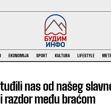
O
EKONOMIJA
SPORT
KULTURA
LIFESTYLE
MET
Otuđili nas od našeg slav
eli razdor među braćom