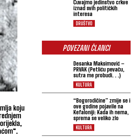
Čuvajmo jedinstvo crkve
iznad svih političkih
interesa
DRUŠTVO
POVEZANI ČLANCI
Desanka Maksimović –
PRVAK (Petliću pevaču,
sutra me probudi. . .)
KULTURA
“Bogorodičine” zmije se i
ove godine pojavile na
emlja koju
Kefaloniji: Kada ih nema,
 srednjem
sprema se veliko zlo
orijekla,
KULTURA
raćom“.