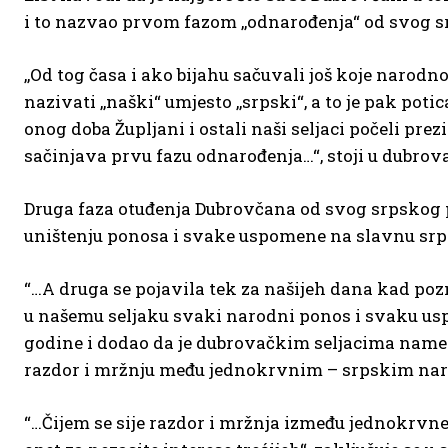
i to nazvao prvom fazom ,,odnarođenja“ od svog s
,,Od tog časa i ako bijahu sačuvali još koje narodno
nazivati ,,naški“ umjesto ,,srpski“, a to je pak potic
onog doba Župljani i ostali naši seljaci počeli pr
sačinjava prvu fazu odnarođenja…“, stoji u dubro
Druga faza otuđenja Dubrovčana od svog srpskog por
uništenju ponosa i svake uspomene na slavnu srps
“…A druga se pojavila tek za našijeh dana kad pozn
u našemu seljaku svaki narodni ponos i svaku uspo
godine i dodao da je dubrovačkim seljacima nametn
razdor i mržnju među jednokrvnim – srpskim na
“…Čijem se sije razdor i mržnja između jednokrvne b