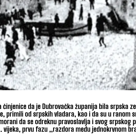
nja činjenice da je Dubrovačka županija bila srpska z
ere, primili od srpskih vladara, kao i da su u ranom
imorani da se odreknu pravoslavlja i svog srpskog p
20. vijeka, prvu fazu ,,razdora među jednokrvnom b