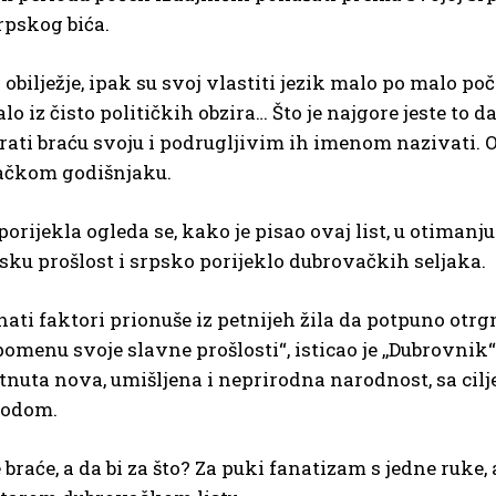
rpskog bića.
 obilježje, ipak su svoj vlastiti jezik malo po malo poč
alo iz čisto političkih obzira… Što je najgore jeste to d
ezirati braću svoju i podrugljivim ih imenom nazivati.
vačkom godišnjaku.
ijekla ogleda se, kako je pisao ovaj list, u otimanju
ku prošlost i srpsko porijeklo dubrovačkih seljaka.
ati faktori prionuše iz petnijeh žila da potpuno otrgn
menu svoje slavne prošlosti“, isticao je ,,Dubrovnik“
uta nova, umišljena i neprirodna narodnost, sa cilj
rodom.
raće, a da bi za što? Za puki fanatizam s jedne ruke, 