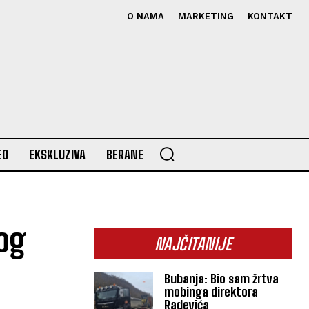
O NAMA
MARKETING
KONTAKT
EO
EKSKLUZIVA
BERANE
nog
NAJČITANIJE
Bubanja: Bio sam žrtva
mobinga direktora
Radevića