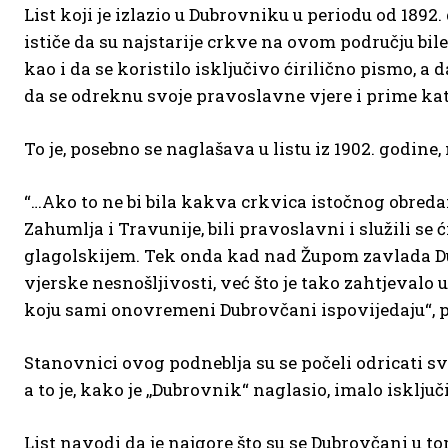
List koji je izlazio u Dubrovniku u periodu od 1892.
ističe da su najstarije crkve na ovom području bi
kao i da se koristilo isključivo ćirilično pismo, 
da se odreknu svoje pravoslavne vjere i prime ka
To je, posebno se naglašava u listu iz 1902. godine
“…Ako to ne bi bila kakva crkvica istočnog obredam
Zahumlja i Travunije, bili pravoslavni i služili se
glagolskijem. Tek onda kad nad Župom zavlada Dubr
vjerske nesnošljivosti, već što je tako zahtjevalo 
koju sami onovremeni Dubrovčani ispovijedaju“, p
Stanovnici ovog podneblja su se počeli odricati svo
a to je, kako je ,,Dubrovnik“ naglasio, imalo isklju
List navodi da je najgore što su se Dubrovčani u t