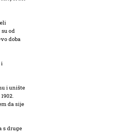
eli
a su od
 Ovo doba
 i
u i unište
 1902.
em da sije
a s druge