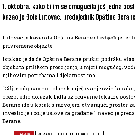
1. oktobra, kako bi im se omogućila još jedna pos
kazao je Đole Lutovac, predsjednik Opštine Berane
Lutovac je kazao da Opština Berane obezbjeđuje fer t
privremene objekte.
Istakao je da će Opština Berane pružiti podršku vla
objekata prilikom preseljenja, u mjeri mogućeg, vod
njihovim potrebama i djelatnostima.
“Cilj je odgovorno i plansko rješavanje svih koraka,
obezbijedio dolazak Lidla uz očuvanje lokalne poslo
Berane ide u korak s razvojem, otvarajući prostor za
investicije i bolje uslove za građane!”, naveo je pre
Berane.
TAGOVI
BERANE
ĐOLE LUTOVAC
LIDL