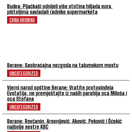
Budva: Pljačkaši odnijeli više stotina hiljada eura,
pištoljima savladali radnike supermarketa
CRNA HRONIKA
POVEZANI ČLANCI
Berane: Saobraćajna nezgoda na talumskom mostu
UNCATEGORIZED
Vjerni narod opštine Berane: Vratite protosinđela
Evstatija, ne premještajte iz naših parohija oca Miloša i
oca Stefana
UNCATEGORIZED
Berane: Rovčanin, Arsenijević, Aković, Peković i Šćekić
najbolje sestre KBC