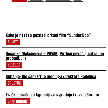
NAJČITANIJE
Kako je nastao poznati crtani flim “Sunđer Bob”
SVIJET
Desanka Maksimović – PRVAK (Petliću pevaču, sutra me
probudi. . .)
KULTURA
Bubanja: Bio sam žrtva mobinga direktora Radevića
DRUŠTVO
Fizički obračun u Agenciji za izgradnju i razvoj Berana
CRNA HRONIKA