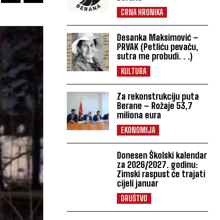
CRNA HRONIKA
Desanka Maksimović –
PRVAK (Petliću pevaču,
sutra me probudi. . .)
KULTURA
Za rekonstrukciju puta
Berane – Rožaje 53,7
miliona eura
EKONOMIJA
Donesen Školski kalendar
za 2026/2027. godinu:
Zimski raspust će trajati
cijeli januar
DRUŠTVO