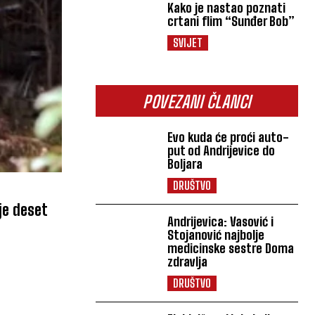
Kako je nastao poznati
crtani flim “Sunđer Bob”
SVIJET
POVEZANI ČLANCI
Evo kuda će proći auto-
put od Andrijevice do
Boljara
DRUŠTVO
je deset
Andrijevica: Vasović i
Stojanović najbolje
medicinske sestre Doma
zdravlja
DRUŠTVO