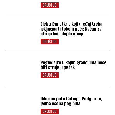
DRUŠTVO
Električar otkrio koji uređaj treba
isključivati tokom noći: Račun za
struju biće duplo manji
DRUŠTVO
Pogledajte u kojim gradovima neće
biti struje u petak
DRUŠTVO
Udes na putu Cetinje-Podgorica,
jedna osoba poginula
DRUŠTVO