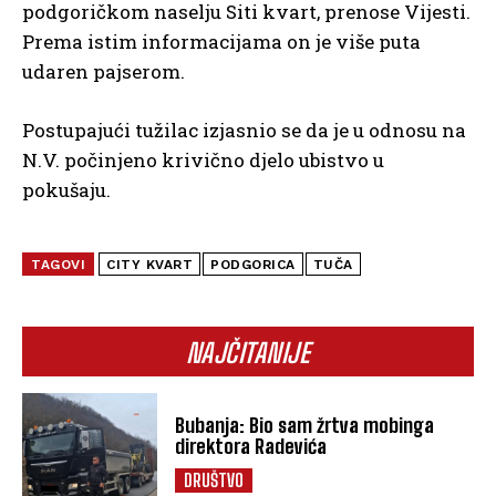
podgoričkom naselju Siti kvart, prenose Vijesti.
Prema istim informacijama on je više puta
udaren pajserom.
Postupajući tužilac izjasnio se da je u odnosu na
N.V. počinjeno krivično djelo ubistvo u
pokušaju.
TAGOVI
CITY KVART
PODGORICA
TUČA
NAJČITANIJE
Bubanja: Bio sam žrtva mobinga
direktora Radevića
DRUŠTVO