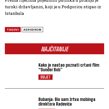
Prema riječima pojedinih putnika u pitanju je
turski državljanin, koji je u Podgoricu stigao iz
Istanbula
TAGOVI
AERODROM
NAJČITANIJE
Kako je nastao poznati crtani flim
“Sunđer Bob”
SVIJET
Bubanja: Bio sam žrtva mobinga
direktora Radevića