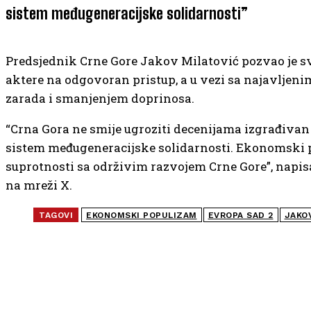
sistem međugeneracijske solidarnosti”
Predsjednik Crne Gore Jakov Milatović pozvao je sv
aktere na odgovoran pristup, a u vezi sa najavlje
zarada i smanjenjem doprinosa.
“Crna Gora ne smije ugroziti decenijama izgrađivan
sistem međugeneracijske solidarnosti. Ekonomski 
suprotnosti sa održivim razvojem Crne Gore”, napis
na mreži X.
TAGOVI
EKONOMSKI POPULIZAM
EVROPA SAD 2
JAKO
NAJČITANIJE