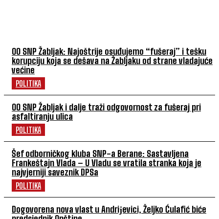
POVEZANI ČLANCI
OO SNP Žabljak: Najoštrije osuđujemo “fušeraj” i tešku
korupciju koja se dešava na Žabljaku od strane vladajuće
većine
POLITIKA
OO SNP Žabljak i dalje traži odgovornost za fušeraj pri
asfaltiranju ulica
POLITIKA
Šef odborničkog kluba SNP-a Berane: Sastavljena
Frankeštajn Vlada – U Vladu se vratila stranka koja je
najvjerniji saveznik DPSa
POLITIKA
Dogovorena nova vlast u Andriјevici, Željko Ćulafić biće
predsjednik Opštine