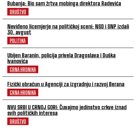
Bubanja: Bio sam žrtva mobinga direktora Radevića
DRUŠTVO
Neviđeno licemjerje na političkoj sceni: NSD i SNP izdali
30. avgust
POLITIKA
Ubijen Baranin, policija privela Dragoslava i Duška
Ivanovića
CRNA HRONIKA
Fizički obračun u Agenciji za izgradnju i razvoj Berana
CRNA HRONIKA
NVU SRBI U CRNOJ GORI: Čuvajmo jedinstvo crkve iznad
svih političkih interesa
DRUŠTVO