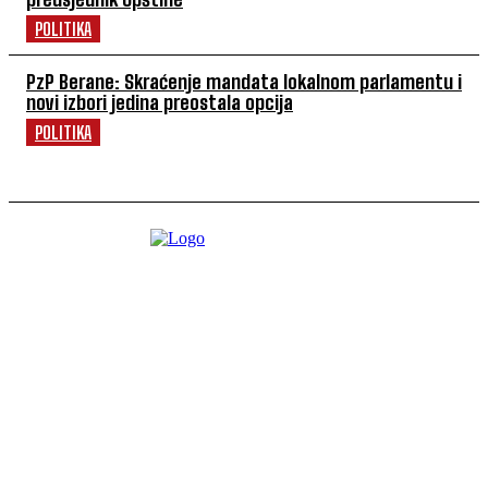
POLITIKA
PzP Berane: Skraćenje mandata lokalnom parlamentu i
novi izbori jedina preostala opcija
POLITIKA