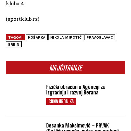
klubu 4.
(sportklub.rs)
TAGOVI
KOŠARKA
NIKOLA MIROTIĆ
PRAVOSLAVAC
SRBIN
NAJČITANIJE
Fizički obračun u Agenciji za
izgradnju i razvoj Berana
CRNA HRONIKA
Desanka Maksimović – PRVAK
(Petliću pevaču, sutra me probudi. .