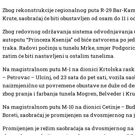
Zbog rekonstrukcije regionalnog puta R-29 Bar-Ka
Krute, saobraćaj će biti obustavljen od osam do 11 i od
Zbog redovnog održavanja sistema odvodnjavanja 
autoputu “Princeza Ksenija” od biće zatvorena po je
traka. Radovi počinju u tunelu Mrke, smjer Podgori
zatim će biti nastavljeni u ostalim tunelima.
Na magistralnom putu M-1 na dionici Krtolska ras
– Petrovac – Ulcinj, od 23 sata do pet sati, vozila sa
naizmjenično uz povremene obustave ne duže od de
zbog pranja i farbanja tunela Mogren, Belveder i Kru
Na magistralnom putu M-10 na dionici Cetinje – Bud
Boreti, saobraćaj je promijenjen sa dvosmjernog na 
Promijenjen je režim saobraćaja sa dvosmjernog na