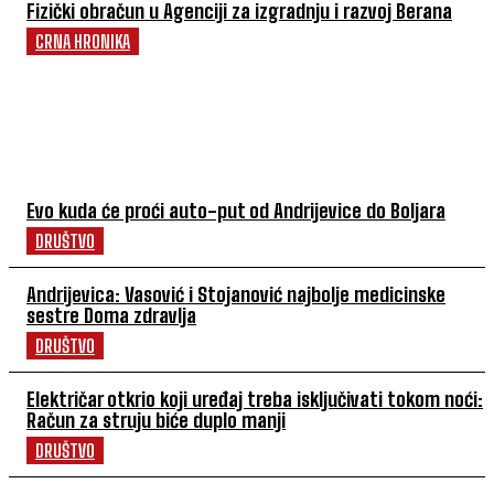
Fizički obračun u Agenciji za izgradnju i razvoj Berana
CRNA HRONIKA
POVEZANI ČLANCI
Evo kuda će proći auto-put od Andrijevice do Boljara
DRUŠTVO
Andrijevica: Vasović i Stojanović najbolje medicinske
sestre Doma zdravlja
DRUŠTVO
Električar otkrio koji uređaj treba isključivati tokom noći:
Račun za struju biće duplo manji
DRUŠTVO