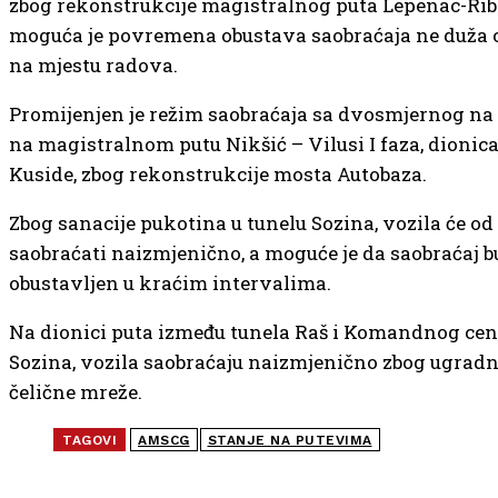
zbog rekonstrukcije magistralnog puta Lepenac-Rib
moguća je povremena obustava saobraćaja ne duža 
na mjestu radova.
Promijenjen je režim saobraćaja sa dvosmjernog na 
na magistralnom putu Nikšić – Vilusi I faza, dionica
Kuside, zbog rekonstrukcije mosta Autobaza.
Zbog sanacije pukotina u tunelu Sozina, vozila će od 
saobraćati naizmjenično, a moguće je da saobraćaj 
obustavljen u kraćim intervalima.
Na dionici puta između tunela Raš i Komandnog cen
Sozina, vozila saobraćaju naizmjenično zbog ugradn
čelične mreže.
TAGOVI
AMSCG
STANJE NA PUTEVIMA