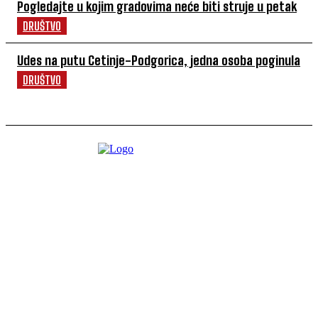
Pogledajte u kojim gradovima neće biti struje u petak
DRUŠTVO
Udes na putu Cetinje-Podgorica, jedna osoba poginula
DRUŠTVO