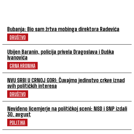
NAJČITANIJE
Bubanja: Bio sam žrtva mobinga direktora Radevića
DRUŠTVO
Ubijen Baranin, policija privela Dragoslava i Duška
Ivanovića
CRNA HRONIKA
NVU SRBI U CRNOJ GORI: Čuvajmo jedinstvo crkve iznad
svih političkih interesa
DRUŠTVO
Neviđeno licemjerje na političkoj sceni: NSD i SNP izdali
30. avgust
POLITIKA