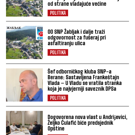
od strane vladajuće većine
POLITIKA
OO SNP Žabljak i dalje traži
odgovornost za fušeraj pri
asfaltiranju ulica
POLITIKA
Šef odborničkog kluba SNP-a
Berane: Sastavljena Frankeštajn
Vlada – U Vladu se vratila stranka
koja je najvjerniji saveznik DPSa
POLITIKA
Dogovorena nova vlast u Andriјevici,
Željko Ćulafić biće predsjednik
Opštine