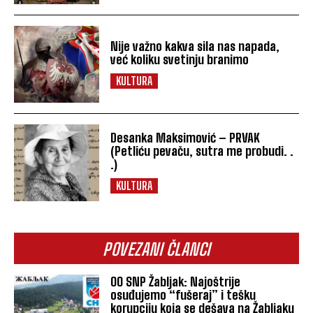
Nije važno kakva sila nas napada,
već koliku svetinju branimo
KULTURA
Desanka Maksimović – PRVAK
(Petliću pevaču, sutra me probudi. .
.)
KULTURA
POVEZANI ČLANCI
OO SNP Žabljak: Najoštrije
osuđujemo “fušeraj” i tešku
korupciju koja se dešava na Žabljaku