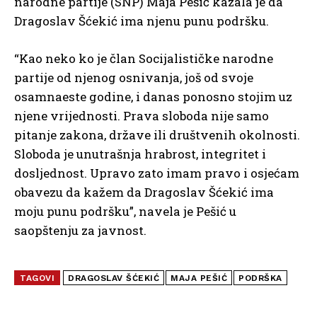
narodne partije (SNP) Maja Pešić kazala je da
Dragoslav Šćekić ima njenu punu podršku.
“Kao neko ko je član Socijalističke narodne
partije od njenog osnivanja, još od svoje
osamnaeste godine, i danas ponosno stojim uz
njene vrijednosti. Prava sloboda nije samo
pitanje zakona, države ili društvenih okolnosti.
Sloboda je unutrašnja hrabrost, integritet i
dosljednost. Upravo zato imam pravo i osjećam
obavezu da kažem da Dragoslav Šćekić ima
moju punu podršku”, navela je Pešić u
saopštenju za javnost.
TAGOVI
DRAGOSLAV ŠĆEKIĆ
MAJA PEŠIĆ
PODRŠKA