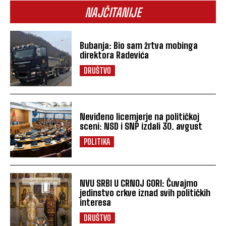
NAJČITANIJE
Bubanja: Bio sam žrtva mobinga
direktora Radevića
DRUŠTVO
Neviđeno licemjerje na političkoj
sceni: NSD i SNP izdali 30. avgust
POLITIKA
NVU SRBI U CRNOJ GORI: Čuvajmo
jedinstvo crkve iznad svih političkih
interesa
DRUŠTVO