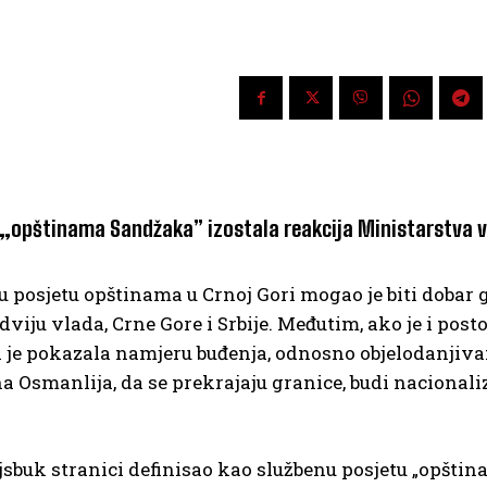
 „opštinama Sandžaka” izostala reakcija Ministarstva v
 posjetu opštinama u Crnoj Gori mogao je biti dobar g
iju vlada, Crne Gore i Srbije. Međutim, ako je i posto
a je pokazala namjeru buđenja, odnosno objelodanjiva
a Osmanlija, da se prekrajaju granice, budi nacionali
ejsbuk stranici definisao kao službenu posjetu „opšti