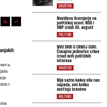
DRUŠTVO
Neviđeno licemjerje na
političkoj sceni: NSD i
SNP izdali 30. avgust
POLITIKA
NVU SRBI U CRNOJ GORI:
anjskih
Čuvajmo jedinstvo crkve
iznad svih političkih
interesa
est u
DRUŠTVO
jala
nja
Nije važno kakva sila nas
zam i
napada, već koliku
svetinju branimo
KULTURA
nama