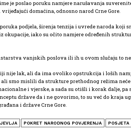
 čime je poslao poruku namjere narušavanja suverenit
čin vrijeđajući domaćina, odnosno narod Crne Gore.
ova poruka podjela, širenja tenzija i uvrede naroda koji 
i iz okupacije, iako su očito namjere određenih struktu
istarstva vanjskih poslova ili ih u ovom slučaju to ne
 nije lak, ali da ima ovoliko opstrukcija i loših namj
, ali smo mislili da strukture prethodnog režima neće
cionalne i vjerske, a sada su otišli i korak dalje, pa 
eptu države da i ne govorimo, to su već do kraja ugu
građana i države Crne Gore.
JEVLJA
POKRET NARODNOG POVJERENJA
POSJETA