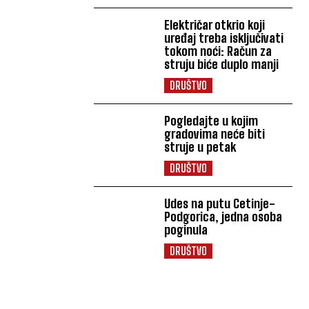
Električar otkrio koji
uređaj treba isključivati
tokom noći: Račun za
struju biće duplo manji
DRUŠTVO
Pogledajte u kojim
gradovima neće biti
struje u petak
DRUŠTVO
Udes na putu Cetinje-
Podgorica, jedna osoba
poginula
DRUŠTVO