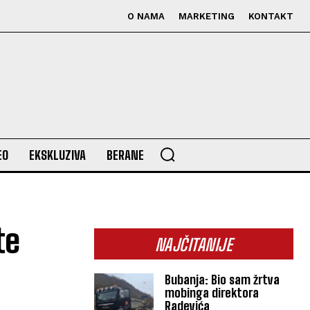
O NAMA
MARKETING
KONTAKT
EO
EKSKLUZIVA
BERANE
te
NAJČITANIJE
Bubanja: Bio sam žrtva
mobinga direktora
Radevića