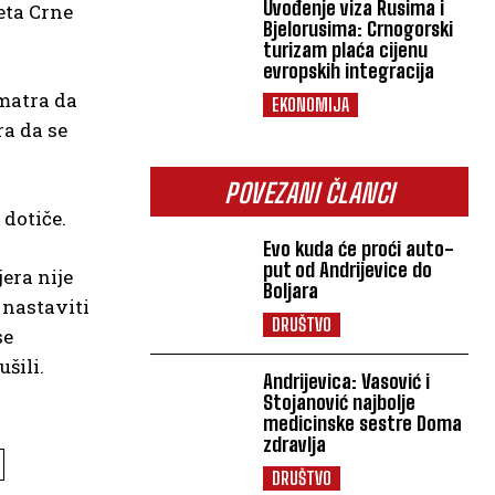
Uvođenje viza Rusima i
eta Crne
Bjelorusima: Crnogorski
turizam plaća cijenu
evropskih integracija
smatra da
EKONOMIJA
ra da se
POVEZANI ČLANCI
 dotiče.
Evo kuda će proći auto-
put od Andrijevice do
era nije
Boljara
 nastaviti
DRUŠTVO
se
šili.
Andrijevica: Vasović i
Stojanović najbolje
medicinske sestre Doma
zdravlja
DRUŠTVO