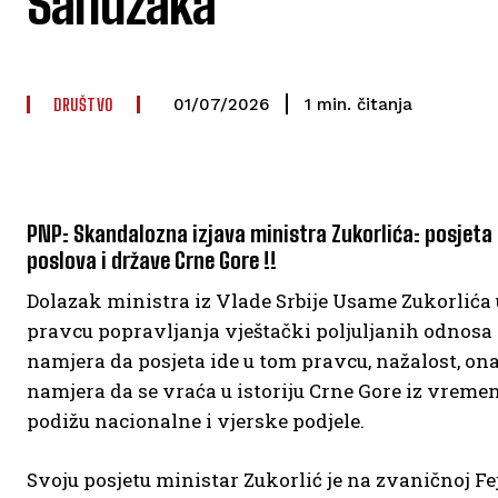
Sandžaka”
DRUŠTVO
čitanja
1
min.
01/07/2026
PNP: Skandalozna izjava ministra Zukorlića: posjeta
poslova i države Crne Gore !!
Dolazak ministra iz Vlade Srbije Usame Zukorlića u
pravcu popravljanja vještački poljuljanih odnosa dv
namjera da posjeta ide u tom pravcu, nažalost, on
namjera da se vraća u istoriju Crne Gore iz vremen
podižu nacionalne i vjerske podjele.
Svoju posjetu ministar Zukorlić je na zvaničnoj F