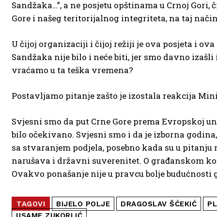
Sandžaka…”, a ne posjetu opštinama u Crnoj Gori,
Gore i našeg teritorijalnog integriteta, na taj na
U čijoj organizaciji i čijoj režiji je ova posjeta i 
Sandžaka nije bilo i neće biti, jer smo davno izašl
vraćamo u ta teška vremena?
Postavljamo pitanje zašto je izostala reakcija Min
Svjesni smo da put Crne Gore prema Evropskoj uniji
bilo očekivano. Svjesni smo i da je izborna godina
sa stvaranjem podjela, posebno kada su u pitanju na
narušava i državni suverenitet. O građanskom konc
Ovakvo ponašanje nije u pravcu bolje budućnosti 
TAGOVI
BIJELO POLJE
DRAGOSLAV ŠĆEKIĆ
PL
USAME ZUKORLIĆ