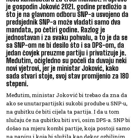
je gospodin Joković 2021. godine predložio a
što je na glavnom odboru SNP-a usvojeno da
predsjednik SNP-a može vladati samo dva
mandata, po četiri godine. Razlog je
jednostavan i za svaku pohvalu, a to je da se
sa SNP-om ne bi desilo što i sa DPS-om, da
jedan čovjek preuzme partiju i privatizuje je.
Međutim, očigledno su počeli da duvaju neki
novi vjetrovi, jer je ministar Joković, kako
sada stvari stoje, svoj stav promijenio za 180
stepeni.
Međutim, ministar Joković bi trebao da zna da
ako se unutarpartijski sukobi prodube u SNP-u,
na gubitku će biti cijela ta partija. I da u tom
slučaju će na gubitku biti svi, osim DPS-a. SNP bi
došao na mjeru kombi partije, koja postoji samo
na papiru i koja bi služila kao dekor ozbiljnim