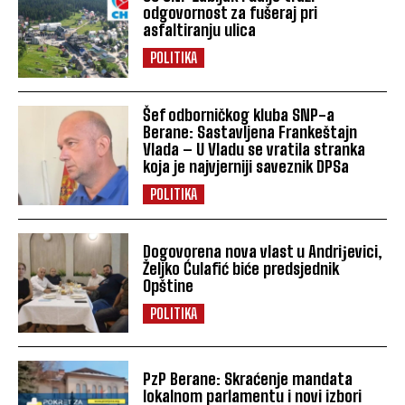
odgovornost za fušeraj pri
asfaltiranju ulica
POLITIKA
Šef odborničkog kluba SNP-a
Berane: Sastavljena Frankeštajn
Vlada – U Vladu se vratila stranka
koja je najvjerniji saveznik DPSa
POLITIKA
Dogovorena nova vlast u Andriјevici,
Željko Ćulafić biće predsjednik
Opštine
POLITIKA
PzP Berane: Skraćenje mandata
lokalnom parlamentu i novi izbori