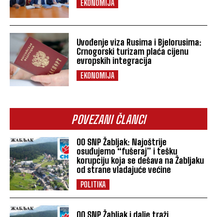
EKONOMIJA
Uvođenje viza Rusima i Bjelorusima:
Crnogorski turizam plaća cijenu
evropskih integracija
EKONOMIJA
POVEZANI ČLANCI
OO SNP Žabljak: Najoštrije
osuđujemo “fušeraj” i tešku
korupciju koja se dešava na Žabljaku
od strane vladajuće većine
POLITIKA
OO SNP Žabljak i dalje traži