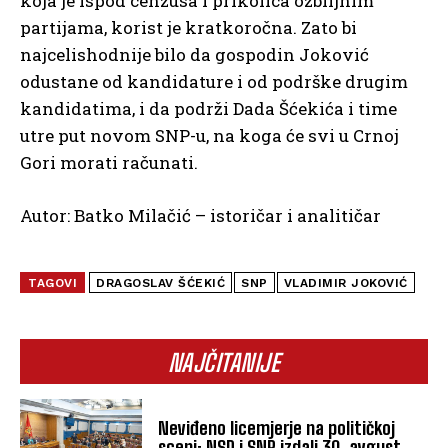
koja je ispod cenzusa i prikolica ozbiljnim
partijama, korist je kratkoročna. Zato bi
najcelishodnije bilo da gospodin Joković
odustane od kandidature i od podrške drugim
kandidatima, i da podrži Dada Šćekića i time
utre put novom SNP-u, na koga će svi u Crnoj
Gori morati računati.
Autor: Batko Milačić – istoričar i analitičar
TAGOVI
DRAGOSLAV ŠĆEKIĆ
SNP
VLADIMIR JOKOVIĆ
NAJČITANIJE
Neviđeno licemjerje na političkoj
sceni: NSD i SNP izdali 30. avgust