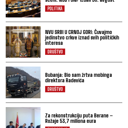
POLITIKA
NVU SRBI U CRNOJ GORI: Čuvajmo
jedinstvo crkve iznad svih političkih
interesa
DRUŠTVO
Bubanja: Bio sam žrtva mobinga
direktora Radevića
DRUŠTVO
Za rekonstrukciju puta Berane –
Rožaje 53,7 miliona eura