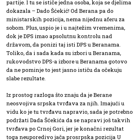
partije. I tu se ističe jedna osoba, koja se djelima
dokazala – Dado Šćekić! Od Berana pa do
ministarskih pozicija, nema nijednu aferu za
sobom. Plus, uspio je i u najtežim vremenima,
dok je DPS imao apsolutnu kontrolu nad
državom, da ponizi taj isti DPS u Beranama.
Toliko, da i sada kada su izbori u Beranama,
rukovodstvo DPS-a izbore u Beranama gotovo
da ne pominje to jest jasno ističu da očekuju
slabe rezultate.
Iz prostog razloga što znaju da je Berane
neosvojiva srpska tvrđava za njih. Imajući u
vidu ko je tu tvrđavu napravio, sada je potrebno
podržati Dada Šćekića da se napravi još takvih
tvrđava po Crnoj Gori, jer je konačni rezultat
toga neuporedivo jača prosrpska pozicija U