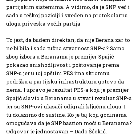
partijskim sistemima. A vidimo, da je SNP već i
sada u teškoj poziciji i sveden na protokolarnu
ulogu priveska većih partija.
To jest, da budem direktan, da nije Berana zar to
ne bi bila i sada tužna stvarnost SNP-a? Samo
zbog izbora u Beranama je premijer Spajić
pokazao snishodljivost i poštovanje prema
SNP-u jer u toj opštini PES ima skromnu
podršku a partijsku infrastrukturu gotovo da
nema. I upravo je rezultat PES-a koji je premijer
Spajić slavio u Beranama u stvari rezultat SNP-a
jer su SNP-ovi glasači odigrali ključnu ulogu. I
tu dolazimo do suštine. Ko je taj koji godinama
omogućava da je SNP bastion moći u Beranama?
Odgovor je jednostavan – Dado Šćekić.