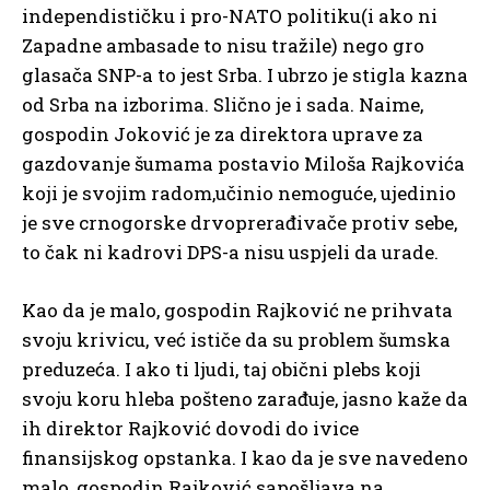
independističku i pro-NATO politiku(i ako ni
Zapadne ambasade to nisu tražile) nego gro
glasača SNP-a to jest Srba. I ubrzo je stigla kazna
od Srba na izborima. Slično je i sada. Naime,
gospodin Joković je za direktora uprave za
gazdovanje šumama postavio Miloša Rajkovića
koji je svojim radom,učinio nemoguće, ujedinio
je sve crnogorske drvoprerađivače protiv sebe,
to čak ni kadrovi DPS-a nisu uspjeli da urade.
Kao da je malo, gospodin Rajković ne prihvata
svoju krivicu, već ističe da su problem šumska
preduzeća. I ako ti ljudi, taj obični plebs koji
svoju koru hleba pošteno zarađuje, jasno kaže da
ih direktor Rajković dovodi do ivice
finansijskog opstanka. I kao da je sve navedeno
malo, gospodin Rajković ѕapošljava na