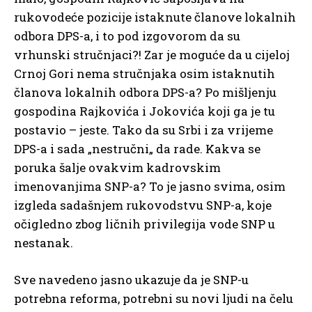
rukovodeće pozicije istaknute članove lokalnih
odbora DPS-a, i to pod izgovorom da su
vrhunski stručnjaci?! Zar je moguće da u cijeloj
Crnoj Gori nema stručnjaka osim istaknutih
članova lokalnih odbora DPS-a? Po mišljenju
gospodina Rajkovića i Jokovića koji ga je tu
postavio – jeste. Tako da su Srbi i za vrijeme
DPS-a i sada „nestručni„ da rade. Kakva se
poruka šalje ovakvim kadrovskim
imenovanjima SNP-a? To je jasno svima, osim
izgleda sadašnjem rukovodstvu SNP-a, koje
očigledno zbog ličnih privilegija vode SNP u
nestanak.
Sve navedeno jasno ukazuje da je SNP-u
potrebna reforma, potrebni su novi ljudi na čelu