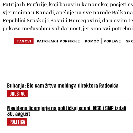
Patrijarh Porfirije, koji boravi u kanonskoj posjeti s
vjernicima u Kanadi, apeluje na sve narode Balkana
Republici Srpskoj i Bosni i Hercegovini, da u ovim
pokažu međusobnu solidarnost, jer smo svi potrebni
TAGOVI
PATRIJARH PORFIRIJE
POMOĆ
POPLAVE
SP
NAJČITANIJE
Bubanja: Bio sam žrtva mobinga direktora Radevića
DRUŠTVO
Neviđeno licemjerje na političkoj sceni: NSD i SNP izdali
30. avgust
POLITIKA