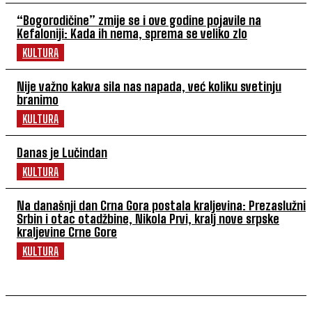
“Bogorodičine” zmije se i ove godine pojavile na
Kefaloniji: Kada ih nema, sprema se veliko zlo
KULTURA
Nije važno kakva sila nas napada, već koliku svetinju
branimo
KULTURA
Danas je Lučindan
KULTURA
Na današnji dan Crna Gora postala kraljevina: Prezaslužni
Srbin i otac otadžbine, Nikola Prvi, kralj nove srpske
kraljevine Crne Gore
KULTURA