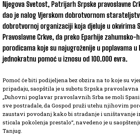
Njegova Svetost, Patrijarh Srpske pravoslavne Crkv
dao je nalog Vjerskom dobrotvornom starateljst
dobrotvornoj organizaciji koja djeluje u okvirima 
Pravoslavne Crkve, da preko Eparhije zahumsko-
porodicama koje su najugroženije u poplavama u 
jednokratnu pomoć u iznosu od 100.000 evra.
Pomoć će biti podijeljena bez obzira na to koje su vj
pripadaju, saopštila je u subotu Srpska pravoslavna
„Duhovni poglavar pravoslavnih Srba se moli Spasit
sve postradale, da Gospod pruži utehu njihovim por
zaustavi povodanj kako bi stradanje i uništavanje 
sticala pokolenja prestalo“, navedeno je u saopštenj
Tanjug.