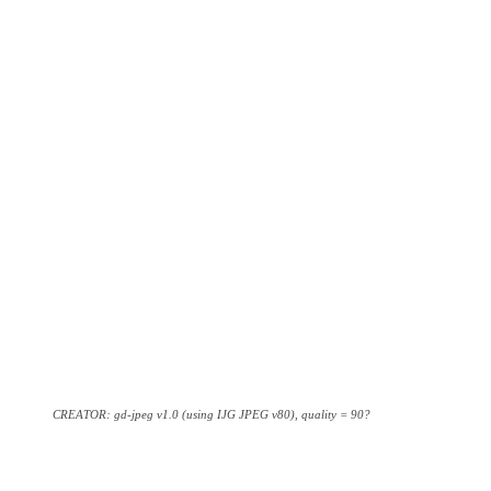
CREATOR: gd-jpeg v1.0 (using IJG JPEG v80), quality = 90?