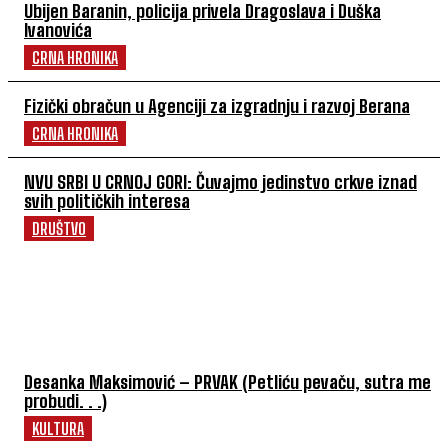
Ubijen Baranin, policija privela Dragoslava i Duška
Ivanovića
CRNA HRONIKA
Fizički obračun u Agenciji za izgradnju i razvoj Berana
CRNA HRONIKA
NVU SRBI U CRNOJ GORI: Čuvajmo jedinstvo crkve iznad
svih političkih interesa
DRUŠTVO
POVEZANI ČLANCI
Desanka Maksimović – PRVAK (Petliću pevaču, sutra me
probudi. . .)
KULTURA