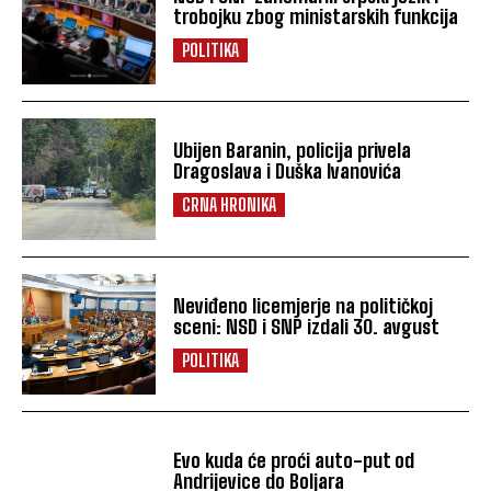
trobojku zbog ministarskih funkcija
POLITIKA
Ubijen Baranin, policija privela
Dragoslava i Duška Ivanovića
CRNA HRONIKA
Neviđeno licemjerje na političkoj
sceni: NSD i SNP izdali 30. avgust
POLITIKA
Evo kuda će proći auto-put od
Andrijevice do Boljara