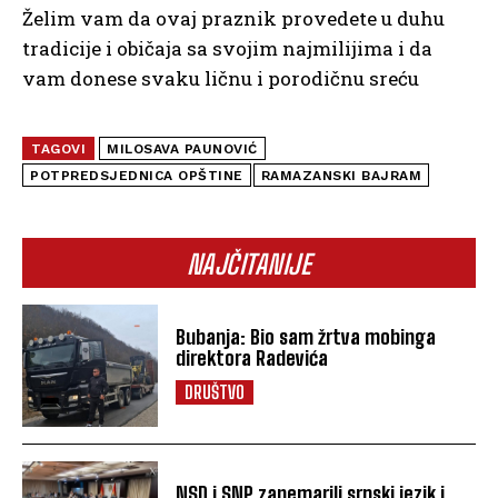
Želim vam da ovaj praznik provedete u duhu
tradicije i običaja sa svojim najmilijima i da
vam donese svaku ličnu i porodičnu sreću
TAGOVI
MILOSAVA PAUNOVIĆ
POTPREDSJEDNICA OPŠTINE
RAMAZANSKI BAJRAM
NAJČITANIJE
Bubanja: Bio sam žrtva mobinga
direktora Radevića
DRUŠTVO
NSD i SNP zanemarili srpski jezik i